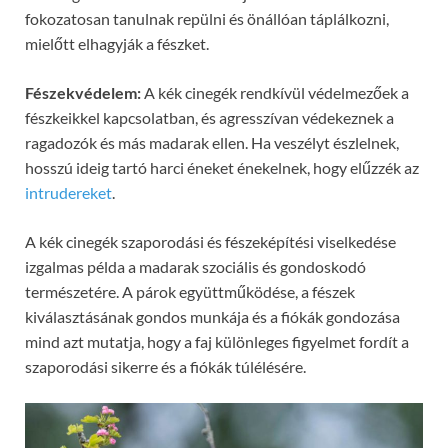
fokozatosan tanulnak repülni és önállóan táplálkozni,
mielőtt elhagyják a fészket.
Fészekvédelem:
A kék cinegék rendkívül védelmezőek a
fészkeikkel kapcsolatban, és agresszívan védekeznek a
ragadozók és más madarak ellen. Ha veszélyt észlelnek,
hosszú ideig tartó harci éneket énekelnek, hogy elűzzék az
intrudereket
.
A kék cinegék szaporodási és fészeképítési viselkedése
izgalmas példa a madarak szociális és gondoskodó
természetére. A párok együttműködése, a fészek
kiválasztásának gondos munkája és a fiókák gondozása
mind azt mutatja, hogy a faj különleges figyelmet fordít a
szaporodási sikerre és a fiókák túlélésére.