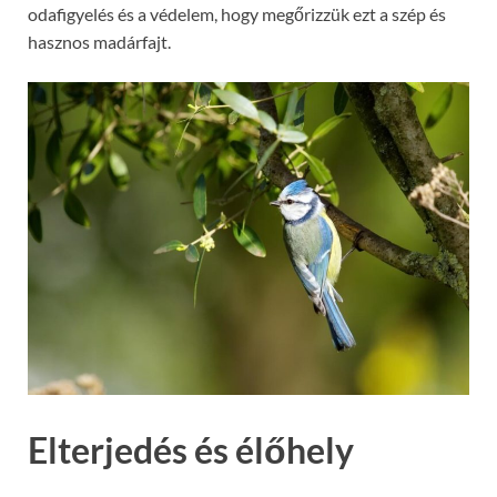
odafigyelés és a védelem, hogy megőrizzük ezt a szép és
hasznos madárfajt.
Elterjedés és élőhely