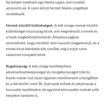
fej tetején található egy fekete sapka, ami további
azonosító jel. A szem körüli terület fekete szegéllyel
rendelkezik.
Nemek közötti különbségek:
A kék cinege nemek közötti
különbségei viszonylag kicsik, ami megnehezíti a hímek és
a tojók megkülönböztetését. Általánosságban
elmondható, hogy mindkét nem hasonló megjelenésű, de a
hímek kissé élénkebb kék színűek, míg a tojók színe
valamivel tompább lehet.
Rugalmasság:
A kék cinege testfelépítése
alkalmazkodóképességet és mozgékonyságot tükröz.
Kevés madár tud olyan ügyesen manőverezni a levegőben
és a fák között, mint ők. Szárnyaik erősek és alkalmasak a
hosszabb repülésekre, de egyúttal könnyedén tudnak szűk
helyeken landolni is.