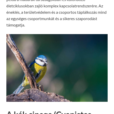
életciklusokban zajló komplex kapcsolatrendszerére. Az
éneklés, a területvédelem és a csoportos táplálkozás mind
az egységes csoportmunkát és a sikeres szaporodást
támogatja.