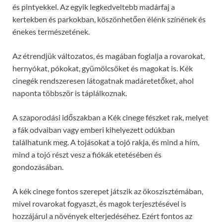
és pintyekkel. Az egyik legkedveltebb madárfaj a
kertekben és parkokban, köszönhetően élénk színének és
énekes természetének.
Az étrendjük változatos, és magában foglalja a rovarokat,
hernyókat, pókokat, gyümölcsöket és magokat is. Kék
cinegék rendszeresen látogatnak madáretetőket, ahol
naponta többször is táplálkoznak.
A szaporodási időszakban a Kék cinege fészket rak, melyet
a fák odvaiban vagy emberi kihelyezett odúkban
találhatunk meg. A tojásokat a tojó rakja, és mind a hím,
mind a tojó részt vesz a fiókák etetésében és
gondozásában.
A kék cinege fontos szerepet játszik az ökoszisztémában,
mivel rovarokat fogyaszt, és magok terjesztésével is
hozzájárul a növények elterjedéséhez. Ezért fontos az