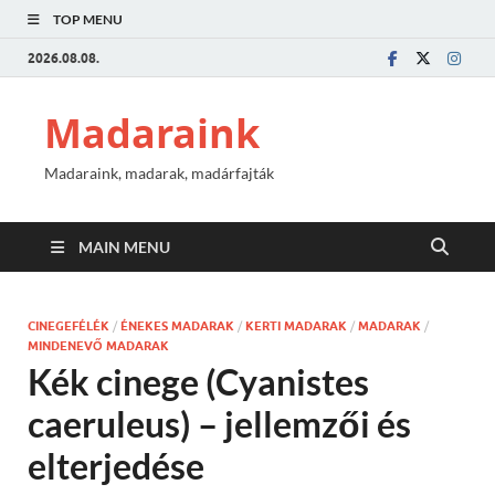
TOP MENU
2026.08.08.
Madaraink
Madaraink, madarak, madárfajták
MAIN MENU
CINEGEFÉLÉK
/
ÉNEKES MADARAK
/
KERTI MADARAK
/
MADARAK
/
MINDENEVŐ MADARAK
Kék cinege (Cyanistes
caeruleus) – jellemzői és
elterjedése