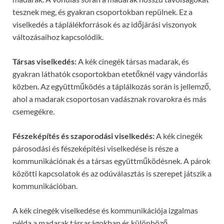
tesznek meg, és gyakran csoportokban repülnek. Ez a
viselkedés a táplálékforrások és az időjárási viszonyok
változásaihoz kapcsolódik.
Társas viselkedés:
A kék cinegék társas madarak, és
gyakran láthatók csoportokban etetőknél vagy vándorlás
közben. Az együttműködés a táplálkozás során is jellemző,
ahol a madarak csoportosan vadásznak rovarokra és más
csemegékre.
Fészeképítés és szaporodási viselkedés:
A kék cinegék
párosodási és fészeképítési viselkedése is része a
kommunikációnak és a társas együttműködésnek. A párok
közötti kapcsolatok és az odúválasztás is szerepet játszik a
kommunikációban.
A kék cinegék viselkedése és kommunikációja izgalmas
példa a madarak társaságokban és különböző