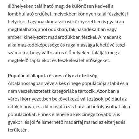
élőhelyeken található meg, de különösen kedveli a
lombhullató erdőket, melyekben könnyen talál fészkelési
helyeket. Ugyanakkor a városi környezetben is gyakran
megtalálható, ahol odúkban, fák hasadékaiban vagy
emberi kihelyezett madárodúkban fészkel. A madarak
alkalmazkodóképessége és rugalmassága lehetővé teszi
számukra, hogy változatos élőhelyeken találják meg a
megfelelő táplálékot és fészkelési lehetőségeket.
Populáció állapota és veszélyeztetettség:
Általánosságban véve a kék cinege populációja stabil és a
nem veszélyeztetett kategóriába tartozik. Azonban a
városi környezetben bekövetkező változások, például az
odúk hiánya, és a klímaváltozás hatásai befolyásolhatják a
populációkat. Ennek ellenére a kék cinege továbbra is
gyakori és jól felismerhető madárfaj marad az elterjedési
területén.