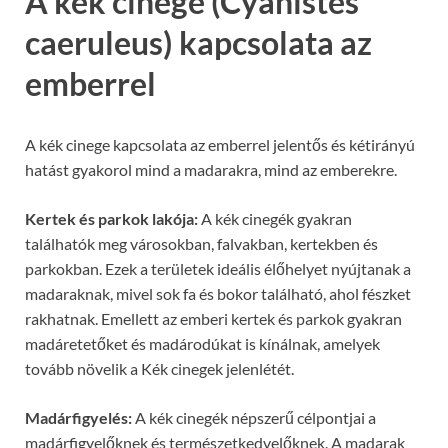
A kék cinege (Cyanistes
caeruleus) kapcsolata az
emberrel
A kék cinege kapcsolata az emberrel jelentős és kétirányú
hatást gyakorol mind a madarakra, mind az emberekre.
Kertek és parkok lakója:
A kék cinegék gyakran
találhatók meg városokban, falvakban, kertekben és
parkokban. Ezek a területek ideális élőhelyet nyújtanak a
madaraknak, mivel sok fa és bokor található, ahol fészket
rakhatnak. Emellett az emberi kertek és parkok gyakran
madáretetőket és madárodúkat is kínálnak, amelyek
tovább növelik a Kék cinegek jelenlétét.
Madárfigyelés:
A kék cinegék népszerű célpontjai a
madárfigyelőknek és természetkedvelőknek. A madarak