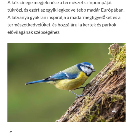
A kék cinege megjelenése a természet színpompáját
tükrözi, és ezért az egyik legkedveltebb madár Európában.
A látványa gyakran inspirálja a madármegfigyelőket és a
természetkedvelőket, és hozzájárul a kertek és parkok
élővilágának szépségéhez.