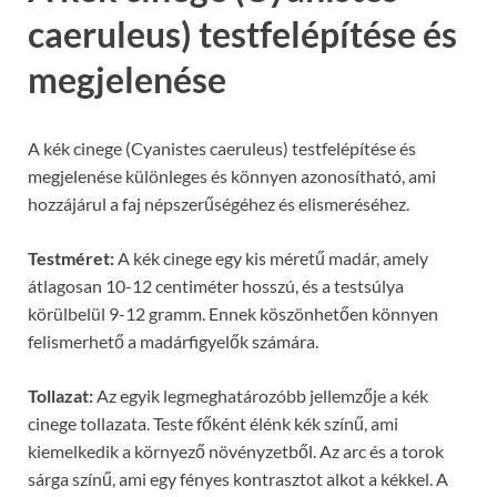
caeruleus) testfelépítése és
megjelenése
A kék cinege (Cyanistes caeruleus) testfelépítése és
megjelenése különleges és könnyen azonosítható, ami
hozzájárul a faj népszerűségéhez és elismeréséhez.
Testméret:
A kék cinege egy kis méretű madár, amely
átlagosan 10-12 centiméter hosszú, és a testsúlya
körülbelül 9-12 gramm. Ennek köszönhetően könnyen
felismerhető a madárfigyelők számára.
Tollazat:
Az egyik legmeghatározóbb jellemzője a kék
cinege tollazata. Teste főként élénk kék színű, ami
kiemelkedik a környező növényzetből. Az arc és a torok
sárga színű, ami egy fényes kontrasztot alkot a kékkel. A