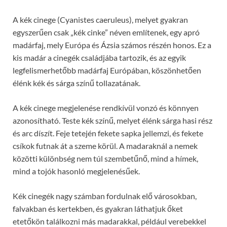
A kék cinege (Cyanistes caeruleus), melyet gyakran
egyszerűen csak „kék cinke” néven említenek, egy apró
madárfaj, mely Európa és Ázsia számos részén honos. Ez a
kis madár a cinegék családjába tartozik, és az egyik
legfelismerhetőbb madárfaj Európában, köszönhetően
élénk kék és sárga színű tollazatának.
A kék cinege megjelenése rendkívül vonzó és könnyen
azonosítható. Teste kék színű, melyet élénk sárga hasi rész
és arc díszít. Feje tetején fekete sapka jellemzi, és fekete
csíkok futnak át a szeme körül. A madaraknál a nemek
közötti különbség nem túl szembetűnő, mind a hímek,
mind a tojók hasonló megjelenésűek.
Kék cinegék nagy számban fordulnak elő városokban,
falvakban és kertekben, és gyakran láthatjuk őket
etetőkön találkozni más madarakkal, például verebekkel