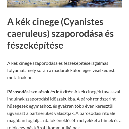
A kék cinege (Cyanistes
caeruleus) szaporodása és
fészeképítése
A kék cinege szaporodása és fészeképítése izgalmas
folyamat, mely során a madarak különleges viselkedést
mutatnak be.
Párosodási szokások és időzítés:
A kék cinegék tavasszal
indulnak szaporodási időszakukba. A párok rendszerint
hűségesek egymáshoz, és gyakran több éven keresztül
ugyanazt a partnerüket választják. A párosodási rituálé
magában foglalja a dalok éneklését, melyekkel a hímek és a
tojók egymás között kommunikálnak.