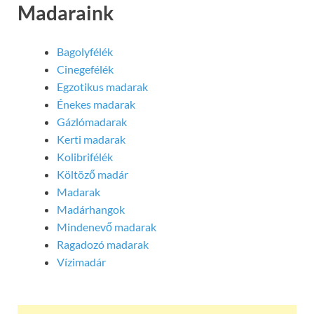
Madaraink
Bagolyfélék
Cinegefélék
Egzotikus madarak
Énekes madarak
Gázlómadarak
Kerti madarak
Kolibrifélék
Költöző madár
Madarak
Madárhangok
Mindenevő madarak
Ragadozó madarak
Vízimadár