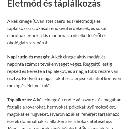
Életmód és táplálkozás
A kék cinege (Cyanistes caeruleus) életmódja és
táplálkozási szokásai rendkívül érdekesek, és sokat
elárulnak ennek a kis madárnak a viselkedéséről és
ökológiai szerepéről.
Napi rutin és mozgás:
A kék cinege aktív madár, és
naponta számos tevékenységet végez. Reggeltől estig
repked és kereste a táplálékot, és a napja több részre van
osztva. Kedveli a magas fákat és cserjéseket, ahol könnyen
mozog és élelmet talál.
Táplálkozás:
A kék cinege étrendje változatos, és magában
foglalja a rovarokat, hernyókat, pókokat, gyümölcsöket,
magokat és rügyeket. Nyáron az állati fehérjét tartalmazó
ételek dominálnak az állatkerti és a fiókák etetéséhez.
Télen, amikor rovarok kevésbé elérhetők, a magok és a