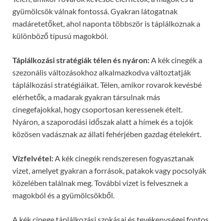
gyümölcsök válnak fontossá. Gyakran látogatnak
madáretetőket, ahol naponta többször is táplálkoznak a
különböző típusú magokból.
Táplálkozási stratégiák télen és nyáron:
A kék cinegék a
szezonális változásokhoz alkalmazkodva változtatják
táplálkozási stratégiáikat. Télen, amikor rovarok kevésbé
elérhetők, a madarak gyakran társulnak más
cinegefajokkal, hogy csoportosan keressenek ételt.
Nyáron, a szaporodási időszak alatt a hímek és a tojók
közösen vadásznak az állati fehérjében gazdag ételekért.
Vízfelvétel:
A kék cinegék rendszeresen fogyasztanak
vizet, amelyet gyakran a források, patakok vagy pocsolyák
közelében találnak meg. További vizet is felvesznek a
magokból és a gyümölcsökből.
A kék cinege táplálkozási szokásai és tevékenységei fontos