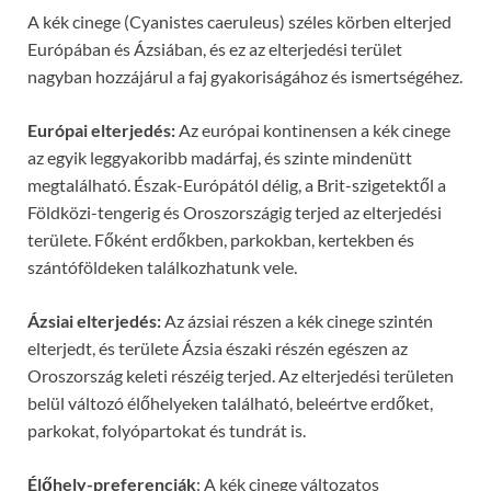
A kék cinege (Cyanistes caeruleus) széles körben elterjed
Európában és Ázsiában, és ez az elterjedési terület
nagyban hozzájárul a faj gyakoriságához és ismertségéhez.
Európai elterjedés:
Az európai kontinensen a kék cinege
az egyik leggyakoribb madárfaj, és szinte mindenütt
megtalálható. Észak-Európától délig, a Brit-szigetektől a
Földközi-tengerig és Oroszországig terjed az elterjedési
területe. Főként erdőkben, parkokban, kertekben és
szántóföldeken találkozhatunk vele.
Ázsiai elterjedés:
Az ázsiai részen a kék cinege szintén
elterjedt, és területe Ázsia északi részén egészen az
Oroszország keleti részéig terjed. Az elterjedési területen
belül változó élőhelyeken található, beleértve erdőket,
parkokat, folyópartokat és tundrát is.
Élőhely-preferenciák
: A kék cinege változatos