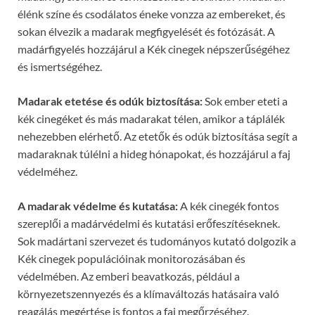
élénk színe és csodálatos éneke vonzza az embereket, és
sokan élvezik a madarak megfigyelését és fotózását. A
madárfigyelés hozzájárul a Kék cinegek népszerűségéhez
és ismertségéhez.
Madarak etetése és odúk biztosítása:
Sok ember eteti a
kék cinegéket és más madarakat télen, amikor a táplálék
nehezebben elérhető. Az etetők és odúk biztosítása segít a
madaraknak túlélni a hideg hónapokat, és hozzájárul a faj
védelméhez.
A madarak védelme és kutatása:
A kék cinegék fontos
szereplői a madárvédelmi és kutatási erőfeszítéseknek.
Sok madártani szervezet és tudományos kutató dolgozik a
Kék cinegek populációinak monitorozásában és
védelmében. Az emberi beavatkozás, például a
környezetszennyezés és a klímaváltozás hatásaira való
reagálás megértése is fontos a faj megőrzéséhez.