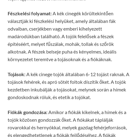
Fészkelési folyamat:
A kék cinegék körültekintően
választják ki fészkelési helyüket, amely általában fák
odvaiban, cserjékben vagy emberi kihelyezett
madárodúkban található. A tojók felelősek a fészek
építéséért, melyet fűszálak, mohák, tollak és szőrök
alkotnak. A fészek belseje puha és kényelmes, ideális
környezetet teremtve a tojásoknak és a fiókáknak.
Tojások:
A kék cinege tojók általában 6-12 tojást raknak. A
tojások fehérek, és apró sötét foltok díszítik őket. A tojók
kezdetben inkubálják a tojásokat, melynek során a hímek
gondoskodnak róluk, és etetik a tojókat.
Fiókák gondozása:
Amikor a fiókák kikelnek, a hímek és a
tojók közösen gondozzák őket. A fiókákat táplálják
rovarokkal és hernyókkal, melyek gazdag fehérjeforrások,
és elengedhetetlenek a fiókák fejlődéséhez. A fiókák