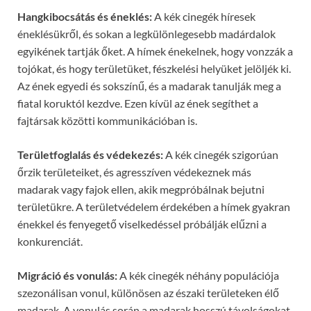
Hangkibocsátás és éneklés:
A kék cinegék híresek
éneklésükről, és sokan a legkülönlegesebb madárdalok
egyikének tartják őket. A hímek énekelnek, hogy vonzzák a
tojókat, és hogy területüket, fészkelési helyüket jelöljék ki.
Az ének egyedi és sokszínű, és a madarak tanulják meg a
fiatal koruktól kezdve. Ezen kívül az ének segíthet a
fajtársak közötti kommunikációban is.
Területfoglalás és védekezés:
A kék cinegék szigorúan
őrzik területeiket, és agresszíven védekeznek más
madarak vagy fajok ellen, akik megpróbálnak bejutni
területükre. A területvédelem érdekében a hímek gyakran
énekkel és fenyegető viselkedéssel próbálják elűzni a
konkurenciát.
Migráció és vonulás:
A kék cinegék néhány populációja
szezonálisan vonul, különösen az északi területeken élő
madarak. A vonulás során a madarak hosszú távolságokat