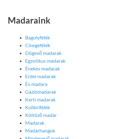
Madaraink
Bagolyfélék
Cinegefélék
Dögevő madarak
Egzotikus madarak
Énekes madarak
Erdei madarak
Év madara
Gázlómadarak
Kerti madarak
Kolibrifélék
Költöző madár
Madarak
Madárhangok
Mindenevő madarak