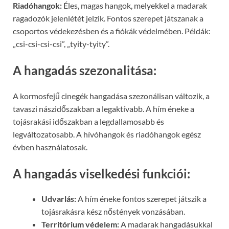
Riadóhangok:
Éles, magas hangok, melyekkel a madarak
ragadozók jelenlétét jelzik. Fontos szerepet játszanak a
csoportos védekezésben és a fiókák védelmében. Példák:
„csi-csi-csi-csi”, „tyity-tyity”.
A hangadás szezonalitása:
A kormosfejű cinegék hangadása szezonálisan változik, a
tavaszi nászidőszakban a legaktívabb. A hím éneke a
tojásrakási időszakban a legdallamosabb és
legváltozatosabb. A hívóhangok és riadóhangok egész
évben használatosak.
A hangadás viselkedési funkciói:
Udvarlás:
A hím éneke fontos szerepet játszik a
tojásrakásra kész nőstények vonzásában.
Territórium védelem:
A madarak hangadásukkal