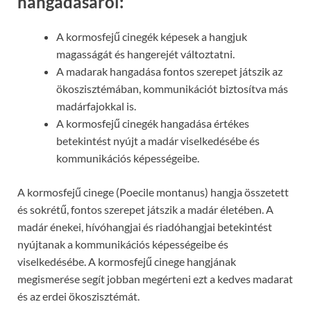
hangadásáról:
A kormosfejű cinegék képesek a hangjuk
magasságát és hangerejét változtatni.
A madarak hangadása fontos szerepet játszik az
ökoszisztémában, kommunikációt biztosítva más
madárfajokkal is.
A kormosfejű cinegék hangadása értékes
betekintést nyújt a madár viselkedésébe és
kommunikációs képességeibe.
A kormosfejű cinege (Poecile montanus) hangja összetett
és sokrétű, fontos szerepet játszik a madár életében. A
madár énekei, hívóhangjai és riadóhangjai betekintést
nyújtanak a kommunikációs képességeibe és
viselkedésébe. A kormosfejű cinege hangjának
megismerése segít jobban megérteni ezt a kedves madarat
és az erdei ökoszisztémát.