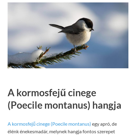
A kormosfejű cinege
(Poecile montanus) hangja
A kormosfejű cinege (Poecile montanus)
egy apró, de
élénk énekesmadár, melynek hangja fontos szerepet