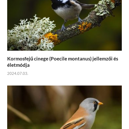
Kormosfejű cinege (Poecile montanus) jellemzői és
életmódja
2024.07.03.