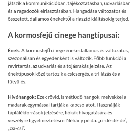
játszik a kommunikációban, tájékoztatásban, udvarlásban
és a ragadozók elriasztásában. Hangadása változatos és
összetett, dallamos énekektől a riasztó kiáltásokig terjed.
A kormosfejű cinege hangtípusai:
Ének:
A kormosfejű cinege éneke dallamos és változatos,
szezonálisan és egyedenként is változik. Főbb funkciói a
revírtartás, az udvarlás és a tojásrakás jelzése. Az
énektípusok közé tartozik a csicsergés, a trillázás és a
fütyülés.
Hívóhangok:
Ezek rövid, ismétlődő hangok, melyekkel a
madarak egymással tartják a kapcsolatot. Használják
táplálékforrások jelzésére, fiókák hívogatására és
veszélyre figyelmeztetésre. Néhány példa: „cí-dé-dé-dé”,
„csí-csí”.