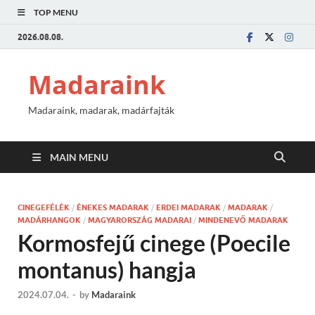
TOP MENU
2026.08.08.
Madaraink
Madaraink, madarak, madárfajták
MAIN MENU
CINEGEFÉLÉK
/
ÉNEKES MADARAK
/
ERDEI MADARAK
/
MADARAK
/
MADÁRHANGOK
/
MAGYARORSZÁG MADARAI
/
MINDENEVŐ MADARAK
Kormosfejű cinege (Poecile
montanus) hangja
2024.07.04.
-
by
Madaraink