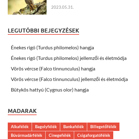
2023.05.31.
LEGUTÓBBI BEJEGYZÉSEK
Énekes rigó (Turdus philomelos) hangja
Énekes rigó (Turdus philomelos) jellemzői és életmódja
Vörös vércse (Falco tinnunculus) hangja
Vörös vércse (Falco tinnunculus) jellemzői és életmódja
Bütykös hattyú (Cygnus olor) hangja
MADARAK
Alkafélék
Bagolyfélék
Bankafélék
Billegetőfélék
Búvármadárfélék
Cinegefélék
Csigaforgatófélék