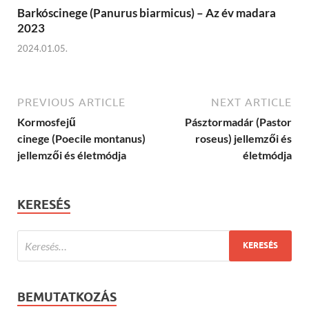
Barkóscinege (Panurus biarmicus) – Az év madara
2023
2024.01.05.
PREVIOUS ARTICLE
NEXT ARTICLE
Kormosfejű
Pásztormadár (Pastor
cinege (Poecile montanus)
roseus) jellemzői és
jellemzői és életmódja
életmódja
KERESÉS
BEMUTATKOZÁS