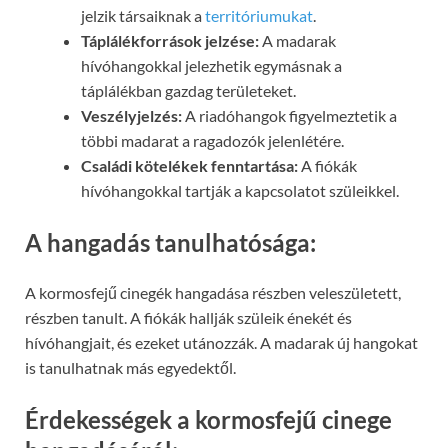
jelzik társaiknak a
territóriumukat
.
Táplálékforrások jelzése:
A madarak
hívóhangokkal jelezhetik egymásnak a
táplálékban gazdag területeket.
Veszélyjelzés:
A riadóhangok figyelmeztetik a
többi madarat a ragadozók jelenlétére.
Családi kötelékek fenntartása:
A fiókák
hívóhangokkal tartják a kapcsolatot szüleikkel.
A hangadás tanulhatósága:
A kormosfejű cinegék hangadása részben veleszületett,
részben tanult. A fiókák hallják szüleik énekét és
hívóhangjait, és ezeket utánozzák. A madarak új hangokat
is tanulhatnak más egyedektől.
Érdekességek a kormosfejű cinege