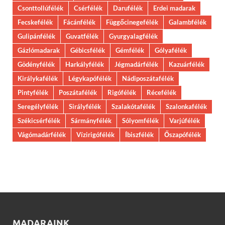
Csonttollúfélék
Csérfélék
Darufélék
Erdei madarak
Fecskefélék
Fácánfélék
Függőcinegefélék
Galambfélék
Gulipánfélék
Guvatfélék
Gyurgyalagfélék
Gázlómadarak
Gébicsfélék
Gémfélék
Gólyafélék
Gödényfélék
Harkályfélék
Jégmadárfélék
Kazuárfélék
Királykafélék
Légykapófélék
Nádiposzátafélék
Pintyfélék
Poszátafélék
Rigófélék
Récefélék
Seregélyfélék
Sirályfélék
Szalakótafélék
Szalonkafélék
Székicsérfélék
Sármányfélék
Sólyomfélék
Varjúfélék
Vágómadárfélék
Vízirigófélék
Íbiszfélék
Őszapófélék
MADARAINK