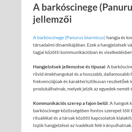
A barkóscinege (Panuru
jellemzői
A barkóscinege (Panurus biarmicus)
hangja és ko
társadalmi dinamikájában. Ezek a hangjelzések vá
tagjai közötti kommunikációban és viselkedésben
Hangjelzések jellemzése és típusai
: A barkóscin
rövid énekhangokat és a hosszabb, dallamosabb h
frekvenciájúak és karakterisztikusan reszketőek
produkálhatnak, melyek jelzik az egyedek nemét é
Kommunikációs szerep a fajon belül
: A hangok 
barkóscinege közösségében fontos szerepet tölt be
rituálékat és a társak közötti kapcsolatok kialakí
tojók hangjelzései az ivadékok felé irányulhatnak.