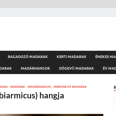
RAGADOZÓ MADARAK
KERTI MADARAK
ÉNEKES M
DARAK
MADÁRHANGOK
DÖGEVŐ MADARAK
ÉV MA
ADARA
/
MADARAK
/
MADÁRHANGOK
/
MINDENEVŐ MADARAK
biarmicus) hangja