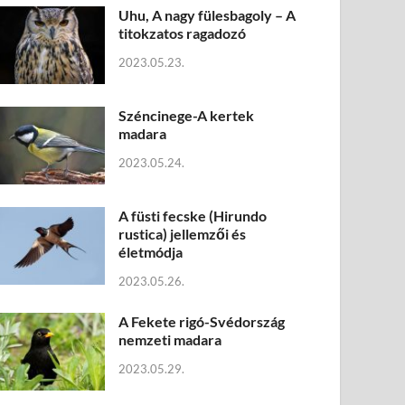
Uhu, A nagy fülesbagoly – A
titokzatos ragadozó
2023.05.23.
Széncinege-A kertek
madara
2023.05.24.
A füsti fecske (Hirundo
rustica) jellemzői és
életmódja
2023.05.26.
A Fekete rigó-Svédország
nemzeti madara
2023.05.29.