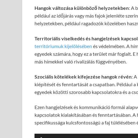
Hangok változása különböző helyzetekben
: A 
például az időjárás vagy más fajok jelenléte szeri
helyzetekben, például ragadozók közelében haszn
Territoriális viselkedés és hangjelzések kapcsol
territóriumuk kijelölésében
és védelmében. A híme
egyedek számára, hogy ez a terület már foglalt. E
más hímekkel való rivalizálás függvényében.
Szociális kötelékek kifejezése hangok révén
: A
kiépítését és fenntartását a csapatban. Például 
egyedek közötti szorosabb kapcsolatokra és a c
Ezen hangjelzések és kommunikáció formái alapve
kapcsolatok kialakításában és fenntartásában. A
specifikussága kulcsfontosságú a faj túlélésében
Audió