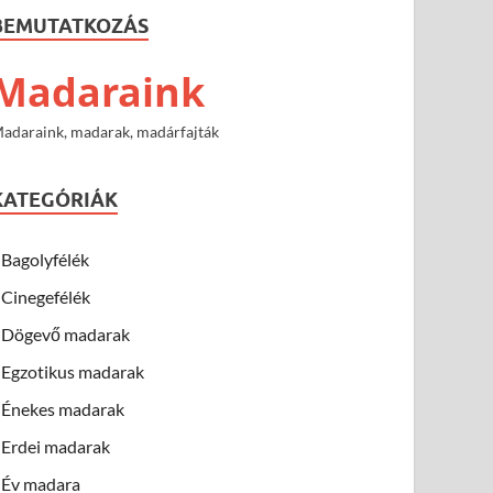
BEMUTATKOZÁS
Madaraink
adaraink, madarak, madárfajták
KATEGÓRIÁK
Bagolyfélék
Cinegefélék
Dögevő madarak
Egzotikus madarak
Énekes madarak
Erdei madarak
Év madara