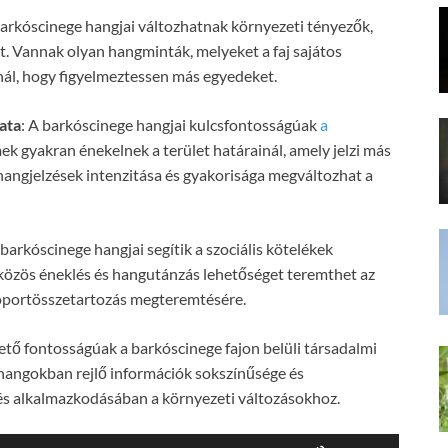
barkóscinege hangjai változhatnak környezeti tényezők,
nt. Vannak olyan hangminták, melyeket a faj sajátos
ál, hogy figyelmeztessen más egyedeket.
ata
: A barkóscinege hangjai kulcsfontosságúak
a
k gyakran énekelnek a terület határainál, amely jelzi más
 hangjelzések intenzitása és gyakorisága megváltozhat a
 barkóscinege hangjai segítik a szociális kötelékek
a közös éneklés és hangutánzás lehetőséget teremthet az
soportösszetartozás megteremtésére.
tő fontosságúak a barkóscinege fajon belüli társadalmi
 hangokban rejlő információk sokszínűsége és
 és alkalmazkodásában a környezeti változásokhoz.
A