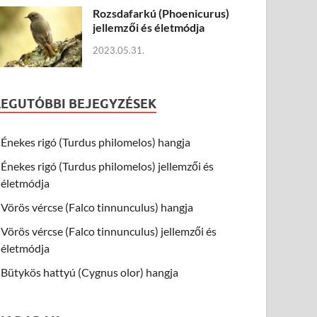
Rozsdafarkú (Phoenicurus)
jellemzői és életmódja
2023.05.31.
LEGUTÓBBI BEJEGYZÉSEK
Énekes rigó (Turdus philomelos) hangja
Énekes rigó (Turdus philomelos) jellemzői és
életmódja
Vörös vércse (Falco tinnunculus) hangja
Vörös vércse (Falco tinnunculus) jellemzői és
életmódja
Bütykös hattyú (Cygnus olor) hangja