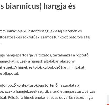
s biarmicus) hangja és
mmunikációja kulcsfontosságúak a faj életében és
ltozatosak és sokrétűek, számos funkciót betöltve a faj
.
ege hangrepertoárja változatos, tartalmazza a röptető,
angokat is. Ezek a hangok általában alacsony
 lehetnek. A hímek és tojók különböző hangmintákat
s állapotát.
különböző kontextusokban történő használata a
. Ezek a hangjelzések segítik a területmegosztást, párzási
tását. Például a hímek éneke lehet az udvarlás része, míg a