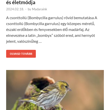
és életmódja
2024.02.18.
-
by
Madaraink
A csonttollú (Bombycilla garrulus) rövid bemutatása A
csonttollú (Bombycilla garrulus) egy közepes méretű,
északi erdőkben és fenyvesekben élő madárfaj. Az
elnevezése a latin „bombyx” szóból ered, ami hernyót
jelent, valószínűleg …
OLVASD TOVÁBB