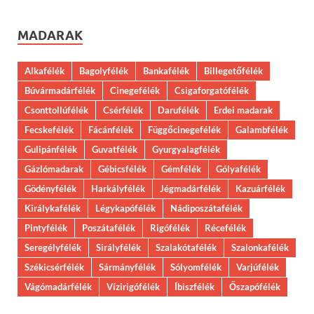
MADARAK
Alkafélék
Bagolyfélék
Bankafélék
Billegetőfélék
Búvármadárfélék
Cinegefélék
Csigaforgatófélék
Csonttollúfélék
Csérfélék
Darufélék
Erdei madarak
Fecskefélék
Fácánfélék
Függőcinegefélék
Galambfélék
Gulipánfélék
Guvatfélék
Gyurgyalagfélék
Gázlómadarak
Gébicsfélék
Gémfélék
Gólyafélék
Gödényfélék
Harkályfélék
Jégmadárfélék
Kazuárfélék
Királykafélék
Légykapófélék
Nádiposzátafélék
Pintyfélék
Poszátafélék
Rigófélék
Récefélék
Seregélyfélék
Sirályfélék
Szalakótafélék
Szalonkafélék
Székicsérfélék
Sármányfélék
Sólyomfélék
Varjúfélék
Vágómadárfélék
Vízirigófélék
Íbiszfélék
Őszapófélék