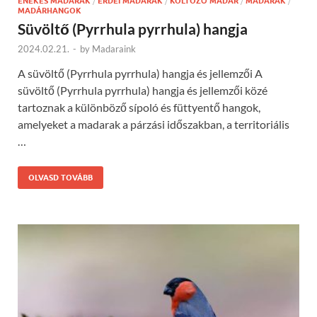
ÉNEKES MADARAK
/
ERDEI MADARAK
/
KÖLTÖZŐ MADÁR
/
MADARAK
/
MADÁRHANGOK
Süvöltő (Pyrrhula pyrrhula) hangja
2024.02.21.
-
by
Madaraink
A süvöltő (Pyrrhula pyrrhula) hangja és jellemzői A
süvöltő (Pyrrhula pyrrhula) hangja és jellemzői közé
tartoznak a különböző sípoló és füttyentő hangok,
amelyeket a madarak a párzási időszakban, a territoriális
…
OLVASD TOVÁBB