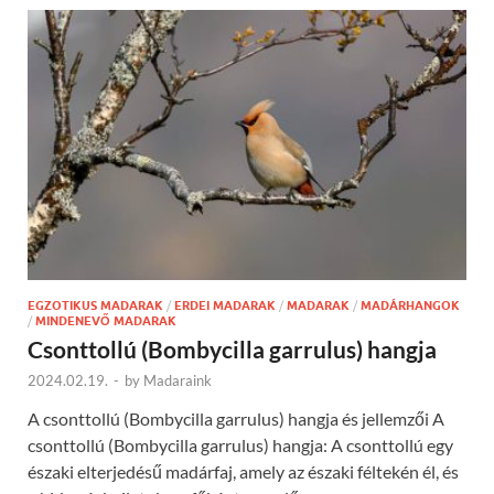
EGZOTIKUS MADARAK
/
ERDEI MADARAK
/
MADARAK
/
MADÁRHANGOK
/
MINDENEVŐ MADARAK
Csonttollú (Bombycilla garrulus) hangja
2024.02.19.
-
by
Madaraink
A csonttollú (Bombycilla garrulus) hangja és jellemzői A
csonttollú (Bombycilla garrulus) hangja: A csonttollú egy
északi elterjedésű madárfaj, amely az északi féltekén él, és