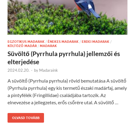
EGZOTIKUS MADARAK
/
ÉNEKES MADARAK
/
ERDEI MADARAK
/
KÖLTÖZŐ MADÁR
/
MADARAK
Süvöltő (Pyrrhula pyrrhula) jellemzői és
elterjedése
2024.02.20.
-
by
Madaraink
A süvöltő (Pyrrhula pyrrhula) rövid bemutatása A süvöltő
(Pyrrhula pyrrhula) egy kis termetű északi madárfaj, amely
a pintyfélék (Fringillidae) családjába tartozik. Az
elnevezése a jellegzetes, erős csőrére utal. A süvöltő …
OLVASD TOVÁBB