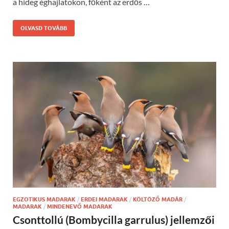
a hideg éghajlatokon, főként az erdős …
OLVASD TOVÁBB
EGZOTIKUS MADARAK
/
ERDEI MADARAK
/
KÖLTÖZŐ MADÁR
/
MADARAK
/
MINDENEVŐ MADARAK
Csonttollú (Bombycilla garrulus) jellemzői