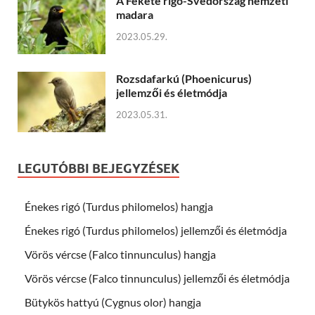
A Fekete rigó-Svédország nemzeti
madara
2023.05.29.
Rozsdafarkú (Phoenicurus)
jellemzői és életmódja
2023.05.31.
LEGUTÓBBI BEJEGYZÉSEK
Énekes rigó (Turdus philomelos) hangja
Énekes rigó (Turdus philomelos) jellemzői és életmódja
Vörös vércse (Falco tinnunculus) hangja
Vörös vércse (Falco tinnunculus) jellemzői és életmódja
Bütykös hattyú (Cygnus olor) hangja