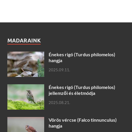
MADARAINK
Énekes rigó (Turdus philomelos)
hangja
2025.09.11.
Énekes rigó (Turdus philomelos)
jellemzői és életmódja
2025.08.21.
Vörös vércse (Falco tinnunculus)
hangja