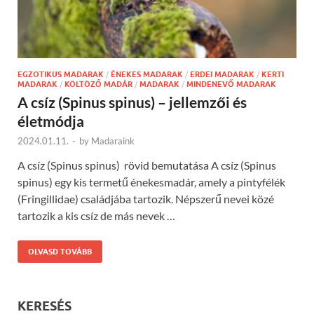
EGZOTIKUS MADARAK
/
ÉNEKES MADARAK
/
ERDEI MADARAK
/
KERTI
MADARAK
/
KÖLTÖZŐ MADÁR
/
MADARAK
/
MINDENEVŐ MADARAK
A csíz (Spinus spinus) – jellemzői és
életmódja
2024.01.11.
-
by
Madaraink
A csíz (Spinus spinus) rövid bemutatása A csíz (Spinus
spinus) egy kis termetű énekesmadár, amely a pintyfélék
(Fringillidae) családjába tartozik. Népszerű nevei közé
tartozik a kis csíz de más nevek …
OLVASD TOVÁBB
KERESÉS