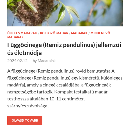
ÉNEKES MADARAK
/
KÖLTÖZŐ MADÁR
/
MADARAK
/
MINDENEVŐ
MADARAK
Függőcinege (Remiz pendulinus) jellemzői
és életmódja
2024.02.12.
-
by
Madaraink
A függőcinege (Remiz pendulinus) rövid bemutatása A
függőcinege (Remiz pendulinus) egy kisméretű, különleges
madárfaj, amely a cinegék családjába, a függőcinegék
nemzetségébe tartozik. Kompakt testalkatú madár,
testhossza általában 10-11 centiméter,
szárnyfesztávolsága …
OLVASD TOVÁBB