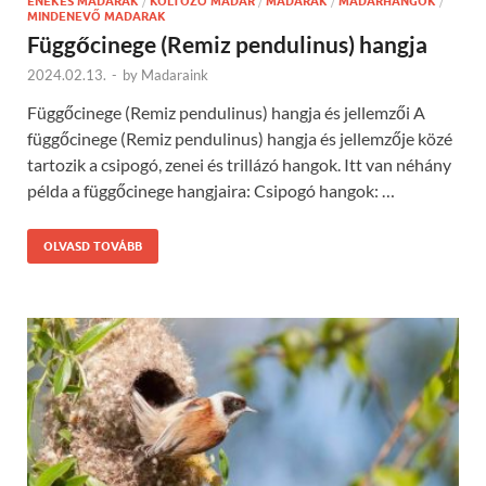
ÉNEKES MADARAK
/
KÖLTÖZŐ MADÁR
/
MADARAK
/
MADÁRHANGOK
/
MINDENEVŐ MADARAK
Függőcinege (Remiz pendulinus) hangja
2024.02.13.
-
by
Madaraink
Függőcinege (Remiz pendulinus) hangja és jellemzői A
függőcinege (Remiz pendulinus) hangja és jellemzője közé
tartozik a csipogó, zenei és trillázó hangok. Itt van néhány
példa a függőcinege hangjaira: Csipogó hangok: …
OLVASD TOVÁBB