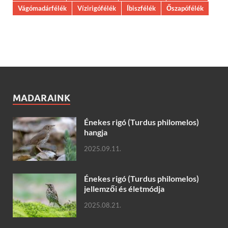
Vágómadárfélék
Vízirigófélék
Íbiszfélék
Őszapófélék
MADARAINK
Énekes rigó (Turdus philomelos)
hangja
2025.09.11.
Énekes rigó (Turdus philomelos)
jellemzői és életmódja
2025.08.21.