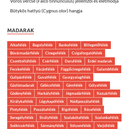
Vörös vércse (Falco tinnunculus) jellemzői és életmódja
Bütykös hattyú (Cygnus olor) hangja
MADARAK
Alkafélék
Bagolyfélék
Bankafélék
Billegetőfélék
Búvármadárfélék
Cinegefélék
Csigaforgatófélék
Csonttollúfélék
Csérfélék
Darufélék
Erdei madarak
Fecskefélék
Fácánfélék
Függőcinegefélék
Galambfélék
Gulipánfélék
Guvatfélék
Gyurgyalagfélék
Gázlómadarak
Gébicsfélék
Gémfélék
Gólyafélék
Gödényfélék
Harkályfélék
Jégmadárfélék
Kazuárfélék
Királykafélék
Légykapófélék
Nádiposzátafélék
Pintyfélék
Poszátafélék
Rigófélék
Récefélék
Seregélyfélék
Sirályfélék
Szalakótafélék
Szalonkafélék
Székicsérfélék
Sármányfélék
Sólyomfélék
Varjúfélék