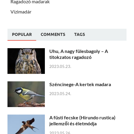
Ragadozó madarak
Vízimadár
POPULAR
COMMENTS
TAGS
Uhu, A nagy fülesbagoly – A
titokzatos ragadozó
2023.05.23.
Széncinege-A kertek madara
2023.05.24.
A füsti fecske (Hirundo rustica)
jellemzői és életmódja
2023.05.26.