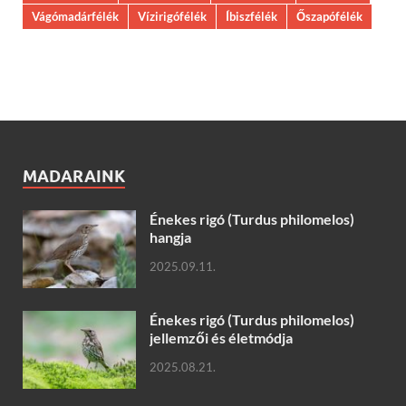
Vágómadárfélék
Vízirigófélék
Íbiszfélék
Őszapófélék
MADARAINK
Énekes rigó (Turdus philomelos)
hangja
2025.09.11.
Énekes rigó (Turdus philomelos)
jellemzői és életmódja
2025.08.21.