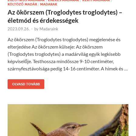
KÖLTÖZŐ MADÁR
/
MADARAK
Az ökörszem (Troglodytes troglodytes) –
életmód és érdekességek
2023.09.26.
-
by
Madaraink
Az ökörszem (Troglodytes troglodytes) megjelenése és
elterjedése Az ökörszem külseje: Az ökörszem
(Troglodytes troglodytes) a madárvilág egyik legkisebb
képviselője. Testhossza mindössze 9-10 centiméter,
szárnyfesztávolsága pedig 14-16 centiméter. A hímek és …
OLVASD TOVÁBB