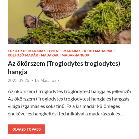
EGZOTIKUS MADARAK
/
ÉNEKES MADARAK
/
KERTI MADARAK
/
KÖLTÖZŐ MADÁR
/
MADARAK
/
MADÁRHANGOK
Az ökörszem (Troglodytes troglodytes)
hangja
2023.09.25.
-
by
Madaraink
Az ökörszem (Troglodytes troglodytes) hangja és jellemzői
Az ökörszem (Troglodytes troglodytes) hangja és hangzás
világa izgalmas és sokszínű. Ez a kis madár különleges
énekével és hangkeltési technikáival a madarászok és …
OLVASD TOVÁBB