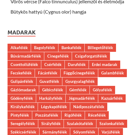
Vörös vércse (Falco tinnunculus) jellemzői és életmódja
Bütykös hattyú (Cygnus olor) hangja
MADARAK
Alkafélék
Bagolyfélék
Bankafélék
Billegetőfélék
Búvármadárfélék
Cinegefélék
Csigaforgatófélék
Csonttollúfélék
Csérfélék
Darufélék
Erdei madarak
Fecskefélék
Fácánfélék
Függőcinegefélék
Galambfélék
Gulipánfélék
Guvatfélék
Gyurgyalagfélék
Gázlómadarak
Gébicsfélék
Gémfélék
Gólyafélék
Gödényfélék
Harkályfélék
Jégmadárfélék
Kazuárfélék
Királykafélék
Légykapófélék
Nádiposzátafélék
Pintyfélék
Poszátafélék
Rigófélék
Récefélék
Seregélyfélék
Sirályfélék
Szalakótafélék
Szalonkafélék
Székicsérfélék
Sármányfélék
Sólyomfélék
Varjúfélék