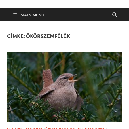
MAIN MENU
CÍMKE:
ÖKÖRSZEMFÉLÉK
EGZOTIKUS MADARAK
/
ÉNEKES MADARAK
/
KERTI MADARAK
/