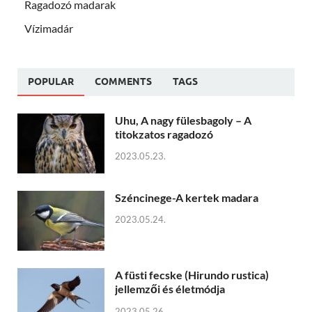
Ragadozó madarak
Vízimadár
POPULAR
COMMENTS
TAGS
Uhu, A nagy fülesbagoly – A
titokzatos ragadozó
2023.05.23.
Széncinege-A kertek madara
2023.05.24.
A füsti fecske (Hirundo rustica)
jellemzői és életmódja
2023.05.26.