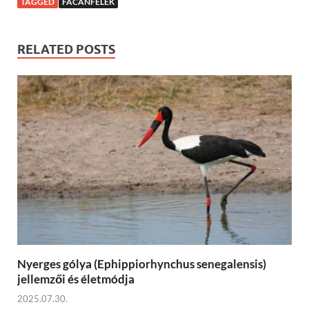
TAGGED
FÁCÁNFÉLÉK
RELATED POSTS
Nyerges gólya (Ephippiorhynchus senegalensis)
jellemzői és életmódja
2025.07.30.