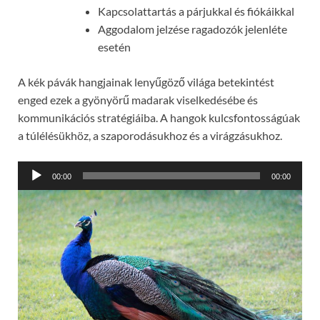
Kapcsolattartás a párjukkal és fiókáikkal
Aggodalom jelzése ragadozók jelenléte
esetén
A kék pávák hangjainak lenyűgöző világa betekintést
enged ezek a gyönyörű madarak viselkedésébe és
kommunikációs stratégiáiba. A hangok kulcsfontosságúak
a túlélésükhöz, a szaporodásukhoz és a virágzásukhoz.
Audió
00:00
00:00
lejátszó