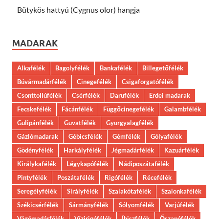
Bütykös hattyú (Cygnus olor) hangja
MADARAK
Alkafélék
Bagolyfélék
Bankafélék
Billegetőfélék
Búvármadárfélék
Cinegefélék
Csigaforgatófélék
Csonttollúfélék
Csérfélék
Darufélék
Erdei madarak
Fecskefélék
Fácánfélék
Függőcinegefélék
Galambfélék
Gulipánfélék
Guvatfélék
Gyurgyalagfélék
Gázlómadarak
Gébicsfélék
Gémfélék
Gólyafélék
Gödényfélék
Harkályfélék
Jégmadárfélék
Kazuárfélék
Királykafélék
Légykapófélék
Nádiposzátafélék
Pintyfélék
Poszátafélék
Rigófélék
Récefélék
Seregélyfélék
Sirályfélék
Szalakótafélék
Szalonkafélék
Székicsérfélék
Sármányfélék
Sólyomfélék
Varjúfélék
Vágómadárfélék
Vízirigófélék
Íbiszfélék
Őszapófélék