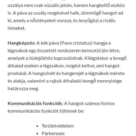
uszálya nem csak vizuális jelzés, hanem hangkeltő eszköz
is. A páva az uszály rezgésével halk, zümmögő hangot ad
ki, amely a nőstényeket vonzza, és lenyűgözi a rivális
hímeket.
Hangképzés:
A kék páva (Pavo cristatus) hangja a
légzsákok egy összetett rendszerén keresztül jön létre,
amelyek a tüdejükhöz kapcsolódnak. Kilégzéskor a levegő
áthalad ezeken a légzsákon, rezgést keltve, ami hangot
produkál. A hangszínét és hangerejét a légzsákok mérete
és alakja, valamint a rajtuk áthaladó levegő mennyisége
határozza meg.
Kommunikációs funkciók:
A hangok számos fontos
kommunikációs funkciót töltenek be:
Területvédelem
Párkeresés