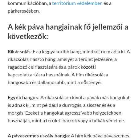
kommunikációban, a
territórium védelemben
és a
párkeresésben.
A kék páva hangjainak fő jellemzői a
következők:
Rikácsolás:
Ez a leggyakoribb hang, mindkét nem adja ki. A
rikácsolás riasztó hang, amelyet a terület jelzésére, a
ragadozók elriasztására és a párok közötti
kapcsolattartásra használnak. A hím rikácsolása
hangosabb és dallamosabb, mint a nőstényé.
Egyéb hangok:
A rikácsoláson kívül a pávák más hangokat
is adnak ki, mint például a durrogás, a sisszenés és a
morgás. Ezeket a hangokat agresszívabb helyzetekben
használják, mint a területi harcok vagy a fiókák védelme.
A pávaszemes uszály hangja:
A hím kék páva pávaszemes