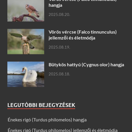
hangja
2025.08.20.
Vörös vércse (Falco tinnunculus)
jellemzői és életmódja
2025.08.19.
Bütykös hattyú (Cygnus olor) hangja
2025.08.18.
LEGUTÓBBI BEJEGYZÉSEK
Énekes rigó (Turdus philomelos) hangja
Énekes rigó (Turdus philomelos) jellemzői és életmódja