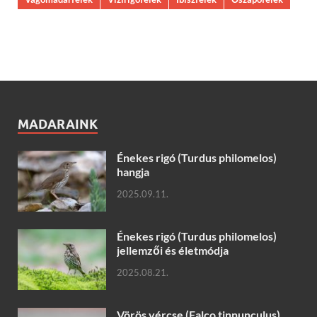
MADARAINK
Énekes rigó (Turdus philomelos)
hangja
2025.09.11.
Énekes rigó (Turdus philomelos)
jellemzői és életmódja
2025.08.21.
Vörös vércse (Falco tinnunculus)