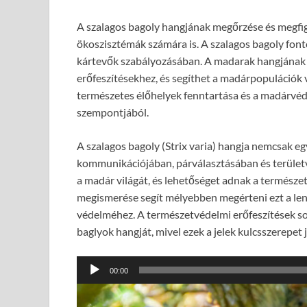
A szalagos bagoly hangjának megőrzése és megfi
ökoszisztémák számára is. A szalagos bagoly fonto
kártevők szabályozásában. A madarak hangjának
erőfeszítésekhez, és segíthet a madárpopulációk
természetes élőhelyek fenntartása és a madárvéd
szempontjából.
A szalagos bagoly (Strix varia) hangja nemcsak e
kommunikációjában, párválasztásában és területv
a madár világát, és lehetőséget adnak a természe
megismerése segít mélyebben megérteni ezt a len
védelméhez. A természetvédelmi erőfeszítések so
baglyok hangját, mivel ezek a jelek kulcsszerepe
Audió
00:00
lejátszó