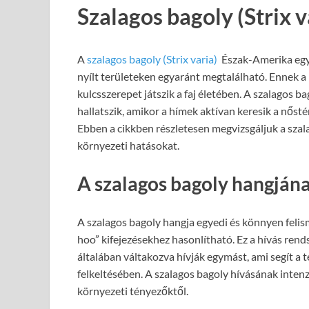
Szalagos bagoly (Strix v
A
szalagos bagoly (Strix varia)
Észak-Amerika egyi
nyílt területeken egyaránt megtalálható. Ennek 
kulcsszerepet játszik a faj életében. A szalagos b
hallatszik, amikor a hímek aktívan keresik a nőst
Ebben a cikkben részletesen megvizsgáljuk a szala
környezeti hatásokat.
A szalagos bagoly hangjána
A szalagos bagoly hangja egyedi és könnyen felis
hoo” kifejezésekhez hasonlítható. Ez a hívás rend
általában váltakozva hívják egymást, ami segít a
felkeltésében. A szalagos bagoly hívásának intenz
környezeti tényezőktől.