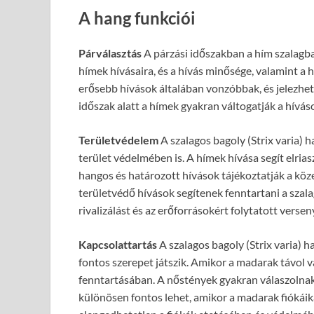
A hang funkciói
Párválasztás
A párzási időszakban a hím szalagba
hímek hívásaira, és a hívás minősége, valamint a 
erősebb hívások általában vonzóbbak, és jelezheti
időszak alatt a hímek gyakran váltogatják a híváso
Területvédelem
A szalagos bagoly (Strix varia) 
terület védelmében is. A hímek hívása segít elriaszt
hangos és határozott hívások tájékoztatják a kö
területvédő hívások segítenek fenntartani a szala
rivalizálást és az erőforrásokért folytatott versen
Kapcsolattartás
A szalagos bagoly (Strix varia) 
fontos szerepet játszik. Amikor a madarak távol 
fenntartásában. A nőstények gyakran válaszolnak 
különösen fontos lehet, amikor a madarak fiókáik