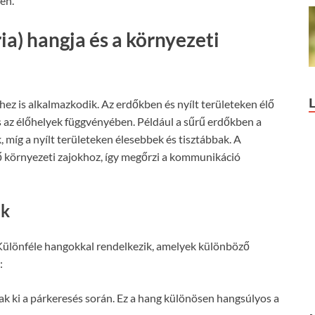
en.
ia) hangja és a környezeti
thez is alkalmazkodik. Az erdőkben és nyílt területeken élő
és az élőhelyek függvényében. Például a sűrű erdőkben a
íg a nyílt területeken élesebbek és tisztábbak. A
 környezeti zajokhoz, így megőrzi a kommunikáció
ük
 Különféle hangokkal rendelkezik, amelyek különböző
:
ak ki a párkeresés során. Ez a hang különösen hangsúlyos a