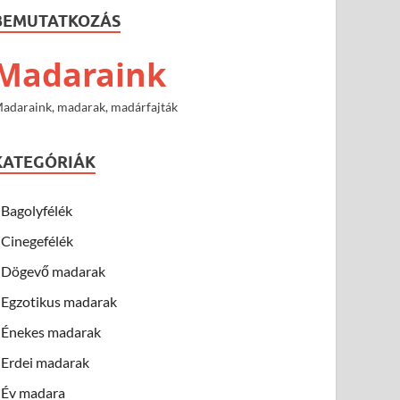
BEMUTATKOZÁS
Madaraink
adaraink, madarak, madárfajták
KATEGÓRIÁK
Bagolyfélék
Cinegefélék
Dögevő madarak
Egzotikus madarak
Énekes madarak
Erdei madarak
Év madara