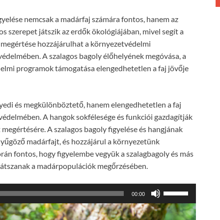
gyelése nemcsak a madárfaj számára fontos, hanem az
s szerepet játszik az erdők ökológiájában, mivel segít a
 megértése hozzájárulhat a környezetvédelmi
 védelmében. A szalagos bagoly élőhelyének megóvása, a
elmi programok támogatása elengedhetetlen a faj jövője
gyedi és megkülönböztető, hanem elengedhetetlen a faj
édelmében. A hangok sokfélesége és funkciói gazdagítják
t megértésére. A szalagos bagoly figyelése és hangjának
yűgöző madárfajt, és hozzájárul a környezetünk
rán fontos, hogy figyelembe vegyük a szalagbagoly és más
t játszanak a madárpopulációk megőrzésében.
A
00:00
hangerő
növeléséhez,