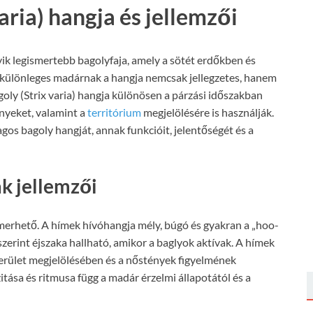
aria) hangja és jellemzői
k legismertebb bagolyfaja, amely a sötét erdőkben és
a különleges madárnak a hangja nemcsak jellegzetes, hanem
agoly (Strix varia) hangja különösen a párzási időszakban
ényeket, valamint a
territórium
megjelölésére is használják.
gos bagoly hangját, annak funkcióit, jelentőségét és a
k jellemzői
merhető. A hímek hívóhangja mély, búgó és gyakran a „hoo-
szerint éjszaka hallható, amikor a baglyok aktívak. A hímek
 terület megjelölésében és a nőstények figyelmének
itása és ritmusa függ a madár érzelmi állapotától és a