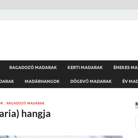
RAGADOZÓ MADARAK
KERTI MADARAK
ÉNEKES M
DARAK
MADÁRHANGOK
DÖGEVŐ MADARAK
ÉV MA
OK
/
RAGADOZÓ MADARAK
aria) hangja