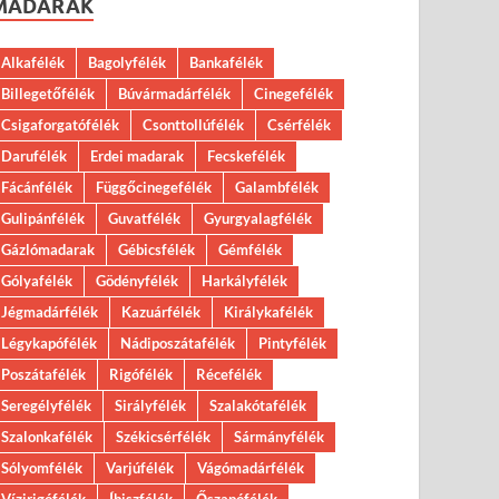
MADARAK
Alkafélék
Bagolyfélék
Bankafélék
Billegetőfélék
Búvármadárfélék
Cinegefélék
Csigaforgatófélék
Csonttollúfélék
Csérfélék
Darufélék
Erdei madarak
Fecskefélék
Fácánfélék
Függőcinegefélék
Galambfélék
Gulipánfélék
Guvatfélék
Gyurgyalagfélék
Gázlómadarak
Gébicsfélék
Gémfélék
Gólyafélék
Gödényfélék
Harkályfélék
Jégmadárfélék
Kazuárfélék
Királykafélék
Légykapófélék
Nádiposzátafélék
Pintyfélék
Poszátafélék
Rigófélék
Récefélék
Seregélyfélék
Sirályfélék
Szalakótafélék
Szalonkafélék
Székicsérfélék
Sármányfélék
Sólyomfélék
Varjúfélék
Vágómadárfélék