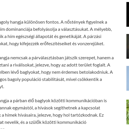
goly hangja különösen fontos. A nőstények figyelnek a
hím dominanciája befolyásolja a választásukat. A mélyebb,
k a hím egészségi állapotát és genetikáját. A párzási
kat, hogy kifejezzék erőfeszítéseiket és vonzerejüket.
hangja nemcsak a párválasztásban játszik szerepet, hanem a
ani a riválisokat, jelezve, hogy az adott terület foglalt. A
zelben lévő baglyokat, hogy nem érdemes betolakodniuk. A
gos bagoly populáció stabilitását, mivel csökkentik a
yt.
hangja a párban élő baglyok közötti kommunikációban is
vannak egymástól, a hívások segíthetnek a kapcsolat
a hímek hívásaira, jelezve, hogy hol tartózkodnak. Ez
at nevelik, és a szülők közötti kommunikáció