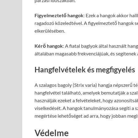
párzási időszakban.
Figyelmeztető hangok
: Ezek a hangok akkor hal
ragadozó közeledtével. A figyelmeztető hangok se
elkerülésében.
Kérő hangok
: A fiatal baglyok által használt ha
általában magasabb frekvenciájúak, és segítenek 
Hangfelvételek és megfigyelés
A szalagos bagoly (Strix varia) hangja népszerű
hangfelvétel található, amelyek bemutatják a sz
használják ezeket a felvételeket, hogy azonosítsá
viselkedését. A hangok tanulmányozása segíti a 
megértése lehetőséget ad arra, hogy jobban megi
Védelme