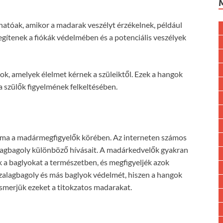
lhatóak, amikor a madarak veszélyt érzékelnek, például
gítenek a fiókák védelmében és a potenciális veszélyek
ngok, amelyek élelmet kérnek a szüleiktől. Ezek a hangok
a szülők figyelmének felkeltésében.
 téma a madármegfigyelők körében. Az interneten számos
alagbagoly különböző hívásait. A madárkedvelők gyakran
k a baglyokat a természetben, és megfigyeljék azok
szalagbagoly és más baglyok védelmét, hiszen a hangok
smerjük ezeket a titokzatos madarakat.