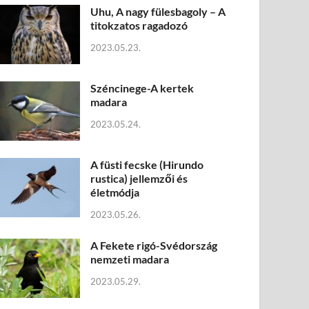
Uhu, A nagy fülesbagoly – A
titokzatos ragadozó
2023.05.23.
Széncinege-A kertek
madara
2023.05.24.
A füsti fecske (Hirundo
rustica) jellemzői és
életmódja
2023.05.26.
A Fekete rigó-Svédország
nemzeti madara
2023.05.29.