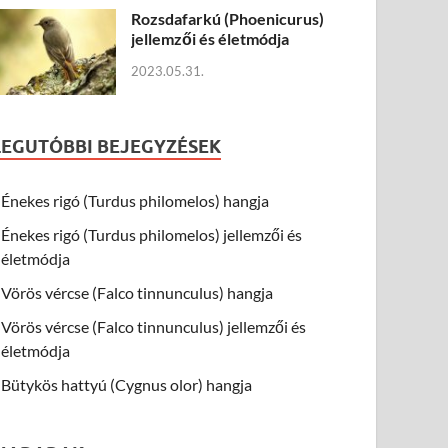
Rozsdafarkú (Phoenicurus)
jellemzői és életmódja
2023.05.31.
LEGUTÓBBI BEJEGYZÉSEK
Énekes rigó (Turdus philomelos) hangja
Énekes rigó (Turdus philomelos) jellemzői és
életmódja
Vörös vércse (Falco tinnunculus) hangja
Vörös vércse (Falco tinnunculus) jellemzői és
életmódja
Bütykös hattyú (Cygnus olor) hangja