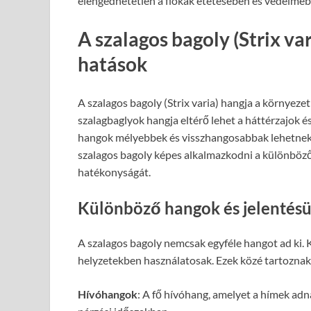
elengedhetetlen a fiókák etetésében és védelméb
A szalagos bagoly (Strix var
hatások
A szalagos bagoly (Strix varia) hangja a környeze
szalagbaglyok hangja eltérő lehet a háttérzajok 
hangok mélyebbek és visszhangosabbak lehetnek, m
szalagos bagoly képes alkalmazkodni a különböző
hatékonyságát.
Különböző hangok és jelentés
A szalagos bagoly nemcsak egyféle hangot ad ki.
helyzetekben használatosak. Ezek közé tartoznak
Hívóhangok
: A fő hívóhang, amelyet a hímek adn