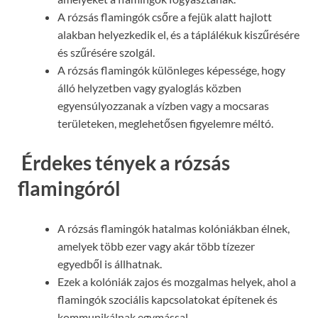
A rózsás flamingók csőre a fejük alatt hajlott
alakban helyezkedik el, és a táplálékuk kiszűrésére
és szűrésére szolgál.
A rózsás flamingók különleges képessége, hogy
álló helyzetben vagy gyaloglás közben
egyensúlyozzanak a vízben vagy a mocsaras
területeken, meglehetősen figyelemre méltó.
Érdekes tények a rózsás
flamingóról
A rózsás flamingók hatalmas kolóniákban élnek,
amelyek több ezer vagy akár több tízezer
egyedből is állhatnak.
Ezek a kolóniák zajos és mozgalmas helyek, ahol a
flamingók szociális kapcsolatokat építenek és
kommunikálnak egymással.