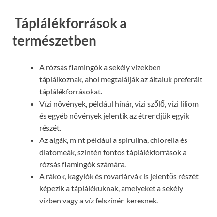
Táplálékforrások a
természetben
A rózsás flamingók a sekély vizekben
táplálkoznak, ahol megtalálják az általuk preferált
táplálékforrásokat.
Vízi növények, például hínár, vízi szőlő, vízi liliom
és egyéb növények jelentik az étrendjük egyik
részét.
Az algák, mint például a spirulina, chlorella és
diatomeák, szintén fontos táplálékforrások a
rózsás flamingók számára.
A rákok, kagylók és rovarlárvák is jelentős részét
képezik a táplálékuknak, amelyeket a sekély
vízben vagy a víz felszínén keresnek.