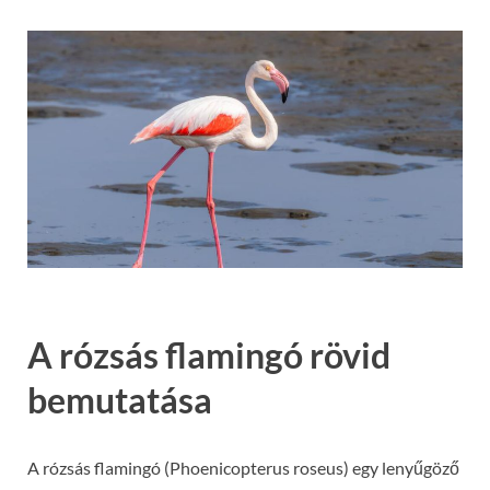
A rózsás flamingó rövid
bemutatása
A rózsás flamingó (Phoenicopterus roseus) egy lenyűgöző