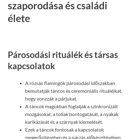
szaporodása és családi
élete
Párosodási rituálék és társas
kapcsolatok
A rózsás flamingók párosodási időszakban
bemutatják táncos és ceremoniális rituáléikat,
hogy vonzzák a párjukat.
A táncok magukban foglalják a szinkronizált
mozgásokat, a tollak bontogatását, a nyakak
karikázását és a szárnyak kiemelését.
Ezek a táncok fontosak a kapcsolatok
megerősítésében és a párzás előkészítésében.