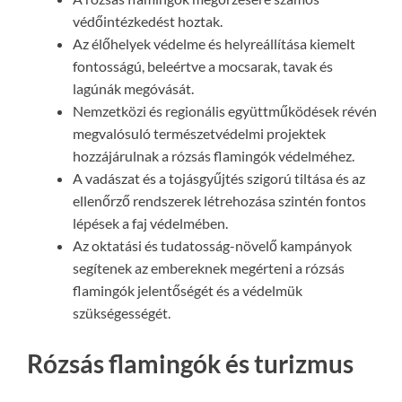
védőintézkedést hoztak.
Az élőhelyek védelme és helyreállítása kiemelt
fontosságú, beleértve a mocsarak, tavak és
lagúnák megóvását.
Nemzetközi és regionális együttműködések révén
megvalósuló természetvédelmi projektek
hozzájárulnak a rózsás flamingók védelméhez.
A vadászat és a tojásgyűjtés szigorú tiltása és az
ellenőrző rendszerek létrehozása szintén fontos
lépések a faj védelmében.
Az oktatási és tudatosság-növelő kampányok
segítenek az embereknek megérteni a rózsás
flamingók jelentőségét és a védelmük
szükségességét.
Rózsás flamingók és turizmus