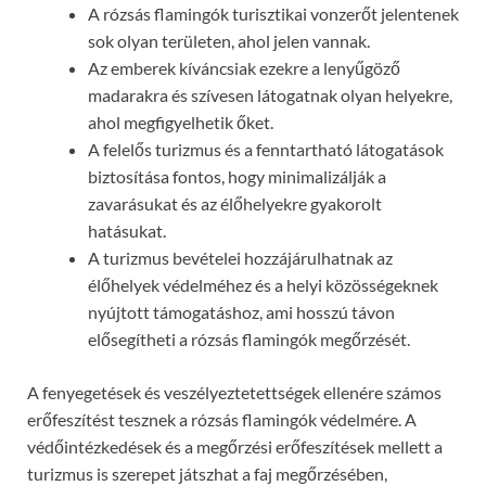
A rózsás flamingók turisztikai vonzerőt jelentenek
sok olyan területen, ahol jelen vannak.
Az emberek kíváncsiak ezekre a lenyűgöző
madarakra és szívesen látogatnak olyan helyekre,
ahol megfigyelhetik őket.
A felelős turizmus és a fenntartható látogatások
biztosítása fontos, hogy minimalizálják a
zavarásukat és az élőhelyekre gyakorolt
hatásukat.
A turizmus bevételei hozzájárulhatnak az
élőhelyek védelméhez és a helyi közösségeknek
nyújtott támogatáshoz, ami hosszú távon
elősegítheti a rózsás flamingók megőrzését.
A fenyegetések és veszélyeztetettségek ellenére számos
erőfeszítést tesznek a rózsás flamingók védelmére. A
védőintézkedések és a megőrzési erőfeszítések mellett a
turizmus is szerepet játszhat a faj megőrzésében,