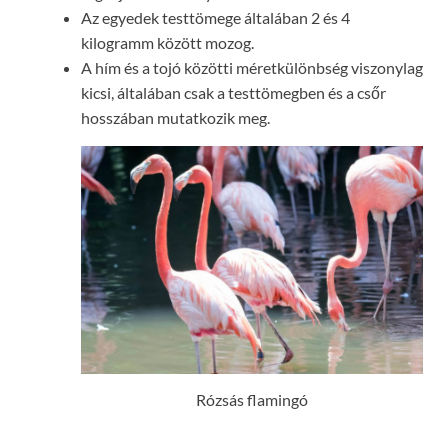
Az egyedek testtömege általában 2 és 4
kilogramm között mozog.
A hím és a tojó közötti méretkülönbség viszonylag
kicsi, általában csak a testtömegben és a csőr
hosszában mutatkozik meg.
Rózsás flamingó