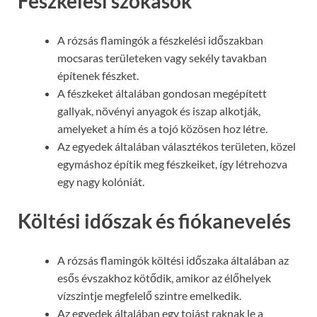
Fészkelési szokások
A rózsás flamingók a fészkelési időszakban
mocsaras területeken vagy sekély tavakban
építenek fészket.
A fészkeket általában gondosan megépített
gallyak, növényi anyagok és iszap alkotják,
amelyeket a hím és a tojó közösen hoz létre.
Az egyedek általában választékos területen, közel
egymáshoz építik meg fészkeiket, így létrehozva
egy nagy kolóniát.
Költési időszak és fiókanevelés
A rózsás flamingók költési időszaka általában az
esős évszakhoz kötődik, amikor az élőhelyek
vízszintje megfelelő szintre emelkedik.
Az egyedek általában egy tojást raknak le a