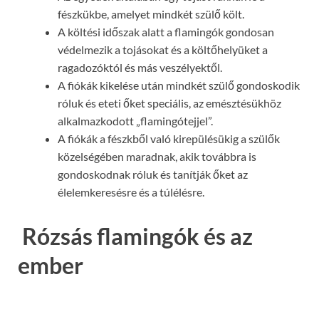
fészkükbe, amelyet mindkét szülő költ.
A költési időszak alatt a flamingók gondosan
védelmezik a tojásokat és a költőhelyüket a
ragadozóktól és más veszélyektől.
A fiókák kikelése után mindkét szülő gondoskodik
róluk és eteti őket speciális, az emésztésükhöz
alkalmazkodott „flamingótejjel”.
A fiókák a fészkből való kirepülésükig a szülők
közelségében maradnak, akik továbbra is
gondoskodnak róluk és tanítják őket az
élelemkeresésre és a túlélésre.
Rózsás flamingók és az
ember