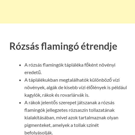
Rózsás flamingó étrendje
A rózsás flamingók tápláléka főként növényi
eredetű.
A táplálékukban megtalálhatók különböző vízi
növények, algák de kisebb vízi élőlények is például
kagylók, rákok és rovarlárvák is.
A rákok jelentős szerepet játszanak a rózsás
flamingók jellegzetes rózsaszín tollazatának
kialakításában, mivel azok tartalmaznak olyan
pigmenteket, amelyek a tollak színét
befolyásolják.