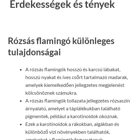
Érdekességek és tények
Rózsás flamingó különleges
tulajdonságai
A rózsás flamingók hosszú és karcsú lábakat,
hosszú nyakat és íves csőrt tartalmazó madarak,
amelyek kiemelkedően jellegzetes megjelenést
kölcsönöznek számukra.
A rózsás flamingók tollazata jellegzetes rózsaszín
árnyalatú, amelyet a táplálékukban található
pigmentek, például a karotinoidok okoznak.
Ezek a karotinoidok a rákokban, algákban és
különböző vízi növényekben találhatók,
amelyeket a flamingók fogyasztanak.