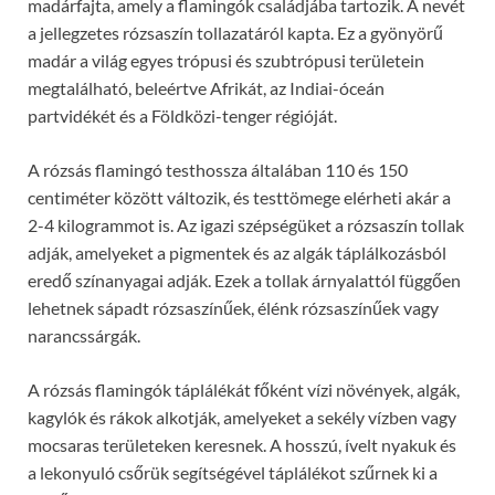
madárfajta, amely a flamingók családjába tartozik. A nevét
a jellegzetes rózsaszín tollazatáról kapta. Ez a gyönyörű
madár a világ egyes trópusi és szubtrópusi területein
megtalálható, beleértve Afrikát, az Indiai-óceán
partvidékét és a Földközi-tenger régióját.
A rózsás flamingó testhossza általában 110 és 150
centiméter között változik, és testtömege elérheti akár a
2-4 kilogrammot is. Az igazi szépségüket a rózsaszín tollak
adják, amelyeket a pigmentek és az algák táplálkozásból
eredő színanyagai adják. Ezek a tollak árnyalattól függően
lehetnek sápadt rózsaszínűek, élénk rózsaszínűek vagy
narancssárgák.
A rózsás flamingók táplálékát főként vízi növények, algák,
kagylók és rákok alkotják, amelyeket a sekély vízben vagy
mocsaras területeken keresnek. A hosszú, ívelt nyakuk és
a lekonyuló csőrük segítségével táplálékot szűrnek ki a