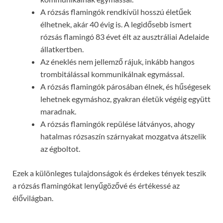
A rózsás flamingók rendkívül hosszú életűek
élhetnek, akár 40 évig is. A legidősebb ismert
rózsás flamingó 83 évet élt az ausztráliai Adelaide
állatkertben.
Az éneklés nem jellemző rájuk, inkább hangos
trombitálással kommunikálnak egymással.
A rózsás flamingók párosában élnek, és hűségesek
lehetnek egymáshoz, gyakran életük végéig együtt
maradnak.
A rózsás flamingók repülése látványos, ahogy
hatalmas rózsaszín szárnyakat mozgatva átszelik
az égboltot.
Ezek a különleges tulajdonságok és érdekes tények teszik
a rózsás flamingókat lenyűgözővé és értékessé az
élővilágban.