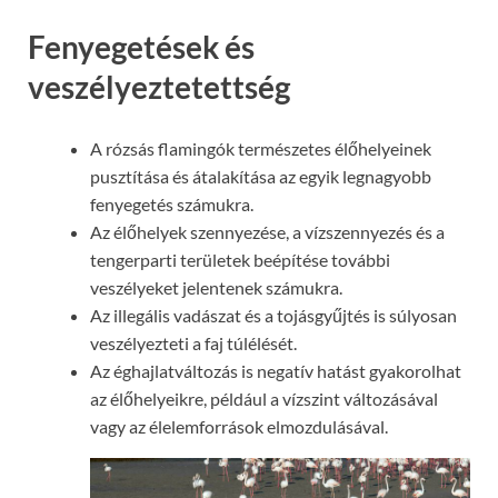
Fenyegetések és
veszélyeztetettség
A rózsás flamingók természetes élőhelyeinek
pusztítása és átalakítása az egyik legnagyobb
fenyegetés számukra.
Az élőhelyek szennyezése, a vízszennyezés és a
tengerparti területek beépítése további
veszélyeket jelentenek számukra.
Az illegális vadászat és a tojásgyűjtés is súlyosan
veszélyezteti a faj túlélését.
Az éghajlatváltozás is negatív hatást gyakorolhat
az élőhelyeikre, például a vízszint változásával
vagy az élelemforrások elmozdulásával.