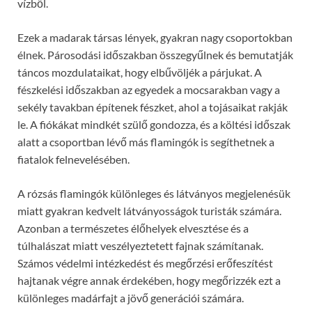
vízből.
Ezek a madarak társas lények, gyakran nagy csoportokban
élnek. Párosodási időszakban összegyűlnek és bemutatják
táncos mozdulataikat, hogy elbűvöljék a párjukat. A
fészkelési időszakban az egyedek a mocsarakban vagy a
sekély tavakban építenek fészket, ahol a tojásaikat rakják
le. A fiókákat mindkét szülő gondozza, és a költési időszak
alatt a csoportban lévő más flamingók is segíthetnek a
fiatalok felnevelésében.
A rózsás flamingók különleges és látványos megjelenésük
miatt gyakran kedvelt látványosságok turisták számára.
Azonban a természetes élőhelyek elvesztése és a
túlhalászat miatt veszélyeztetett fajnak számítanak.
Számos védelmi intézkedést és megőrzési erőfeszítést
hajtanak végre annak érdekében, hogy megőrizzék ezt a
különleges madárfajt a jövő generációi számára.