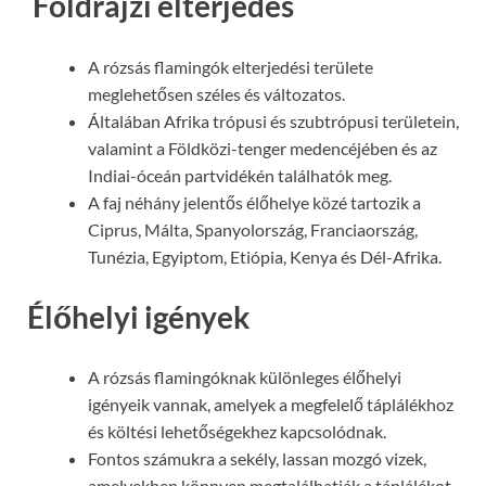
Földrajzi elterjedés
A rózsás flamingók elterjedési területe
meglehetősen széles és változatos.
Általában Afrika trópusi és szubtrópusi területein,
valamint a Földközi-tenger medencéjében és az
Indiai-óceán partvidékén találhatók meg.
A faj néhány jelentős élőhelye közé tartozik a
Ciprus, Málta, Spanyolország, Franciaország,
Tunézia, Egyiptom, Etiópia, Kenya és Dél-Afrika.
Élőhelyi igények
A rózsás flamingóknak különleges élőhelyi
igényeik vannak, amelyek a megfelelő táplálékhoz
és költési lehetőségekhez kapcsolódnak.
Fontos számukra a sekély, lassan mozgó vizek,
amelyekben könnyen megtalálhatják a táplálékot.