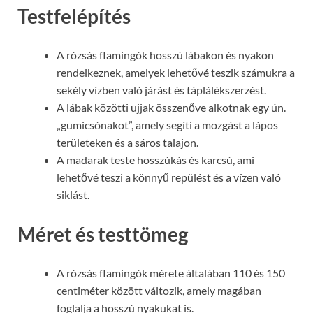
Testfelépítés
A rózsás flamingók hosszú lábakon és nyakon
rendelkeznek, amelyek lehetővé teszik számukra a
sekély vízben való járást és táplálékszerzést.
A lábak közötti ujjak összenőve alkotnak egy ún.
„gumicsónakot”, amely segíti a mozgást a lápos
területeken és a sáros talajon.
A madarak teste hosszúkás és karcsú, ami
lehetővé teszi a könnyű repülést és a vízen való
siklást.
Méret és testtömeg
A rózsás flamingók mérete általában 110 és 150
centiméter között változik, amely magában
foglalja a hosszú nyakukat is.