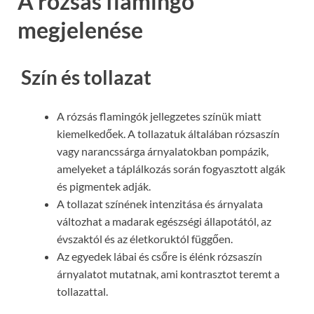
A rózsás flamingó
megjelenése
Szín és tollazat
A rózsás flamingók jellegzetes színük miatt
kiemelkedőek. A tollazatuk általában rózsaszín
vagy narancssárga árnyalatokban pompázik,
amelyeket a táplálkozás során fogyasztott algák
és pigmentek adják.
A tollazat színének intenzitása és árnyalata
változhat a madarak egészségi állapotától, az
évszaktól és az életkoruktól függően.
Az egyedek lábai és csőre is élénk rózsaszín
árnyalatot mutatnak, ami kontrasztot teremt a
tollazattal.