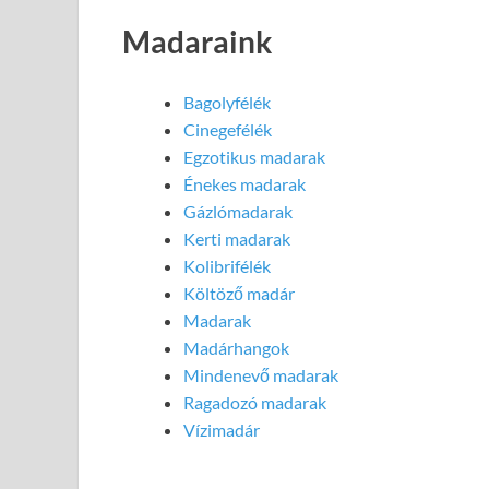
Madaraink
Bagolyfélék
Cinegefélék
Egzotikus madarak
Énekes madarak
Gázlómadarak
Kerti madarak
Kolibrifélék
Költöző madár
Madarak
Madárhangok
Mindenevő madarak
Ragadozó madarak
Vízimadár