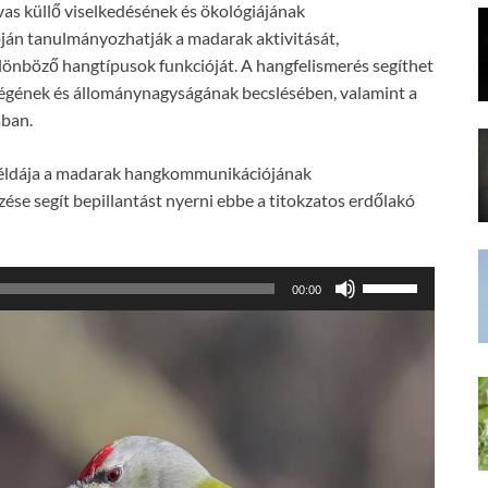
as küllő viselkedésének és ökológiájának
ján tanulmányozhatják a madarak aktivitását,
ülönböző hangtípusok funkcióját. A hangfelismerés segíthet
tségének és állománynagyságának becslésében, valamint a
ában.
 példája a madarak hangkommunikációjának
ése segít bepillantást nyerni ebbe a titokzatos erdőlakó
A
00:00
hangerő
növeléséhez,
illetőleg
csökkentéséhez
a
Fel/Le
billentyűket