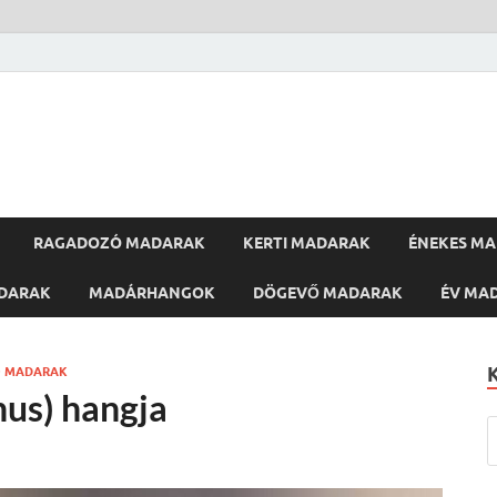
RAGADOZÓ MADARAK
KERTI MADARAK
ÉNEKES M
DARAK
MADÁRHANGOK
DÖGEVŐ MADARAK
ÉV MA
Ő MADARAK
nus) hangja