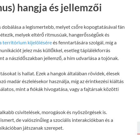
us) hangja és jellemzői
s dobálása a legismertebb, melyet csőre kopogtatásával fán
étezik, melyek eltérő ritmusúak, hangerősségűek és
a territórium kijelölésére
és fenntartására szolgál, míg a
nikációt jelez más küllőkkel, esetleg táplálékforrás
ént a nászidőszakban jellemző, a hím udvarlása a tojónak.
ásokat is hallat. Ezek a hangok általában rövidek, élesek
zó madár észlelésekor használja, míg az érintkezési kiáltás
atos, mint a fiókák hívogatása, vagy a fajtársak közötti
lkabb csivitelések, morogások és nyöszörgések is.
mert, de valószínűleg a szociális interakciókban és a
ikációban játszanak szerepet.