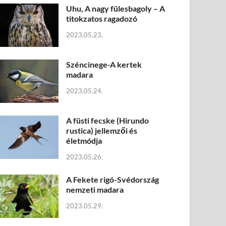
Uhu, A nagy fülesbagoly – A
titokzatos ragadozó
2023.05.23.
Széncinege-A kertek
madara
2023.05.24.
A füsti fecske (Hirundo
rustica) jellemzői és
életmódja
2023.05.26.
A Fekete rigó-Svédország
nemzeti madara
2023.05.29.