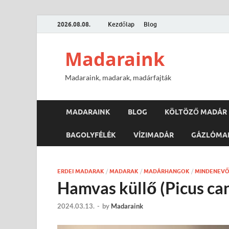
2026.08.08.
Kezdőlap
Blog
Madaraink
Madaraink, madarak, madárfajták
MADARAINK
BLOG
KÖLTÖZŐ MADÁR
BAGOLYFÉLÉK
VÍZIMADÁR
GÁZLÓMA
ERDEI MADARAK
/
MADARAK
/
MADÁRHANGOK
/
MINDENEV
Hamvas küllő (Picus ca
2024.03.13.
-
by
Madaraink