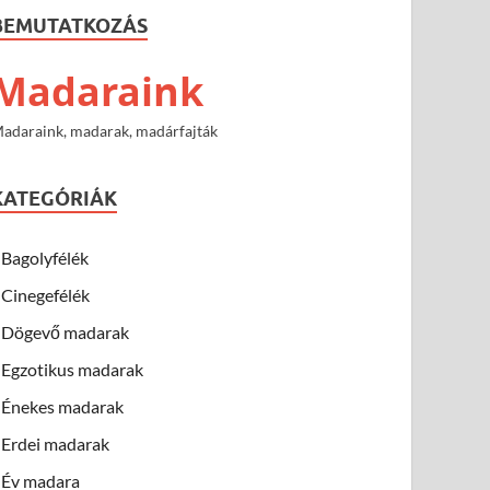
BEMUTATKOZÁS
Madaraink
adaraink, madarak, madárfajták
KATEGÓRIÁK
Bagolyfélék
Cinegefélék
Dögevő madarak
Egzotikus madarak
Énekes madarak
Erdei madarak
Év madara