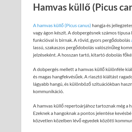
Hamvas küllő (Picus can
A hamvas küllő (Picus canus)
hangja és jellegzete
vagy ágon készít. A dobpergésnek számos típusa l
funkcióval is bírnak. A rövid, gyors pergődobolás
lassú, szakaszos pergődobolás valószínűleg kommu
jelzéseként. A hosszan tartó, kitartó dobolás fők
A dobpergés mellett a hamvas küllő különféle kiált
és magas hangfekvésűek. A riasztó kiáltást ragado
lágyabb hangú, és különböző szituációkban használ
kommunikáció.
A hamvas küllő repertoárjához tartoznak még a ha
Ezeknek a hangoknak a pontos jelentése kevésbé is
közvetlen közelben lévő egyedek közötti kommun