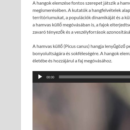
A hangok elemzése fontos szerepet játszik a hamv
megismerésében. A kutatók a hangfelvételek alap
territóriumukat, a populációk dinamikáját és a k
a hamvas küllő megóvásában is, a fajok elterjed
zavaró tényezők és a veszélyforrások azonosítás
A hamvas küllő (Picus canus) hangja lenyűgöző
bonyolultságára és sokféleségére. A hangok elemz
életébe és hozzájárul a faj megóvásához.
Audió
00:00
lejátszó