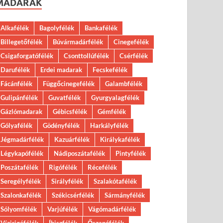
MADARAK
Alkafélék
Bagolyfélék
Bankafélék
Billegetőfélék
Búvármadárfélék
Cinegefélék
Csigaforgatófélék
Csonttollúfélék
Csérfélék
Darufélék
Erdei madarak
Fecskefélék
Fácánfélék
Függőcinegefélék
Galambfélék
Gulipánfélék
Guvatfélék
Gyurgyalagfélék
Gázlómadarak
Gébicsfélék
Gémfélék
Gólyafélék
Gödényfélék
Harkályfélék
Jégmadárfélék
Kazuárfélék
Királykafélék
Légykapófélék
Nádiposzátafélék
Pintyfélék
Poszátafélék
Rigófélék
Récefélék
Seregélyfélék
Sirályfélék
Szalakótafélék
Szalonkafélék
Székicsérfélék
Sármányfélék
Sólyomfélék
Varjúfélék
Vágómadárfélék