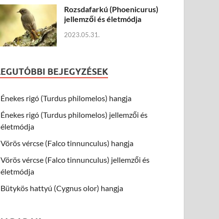
Rozsdafarkú (Phoenicurus)
jellemzői és életmódja
2023.05.31.
LEGUTÓBBI BEJEGYZÉSEK
Énekes rigó (Turdus philomelos) hangja
Énekes rigó (Turdus philomelos) jellemzői és
életmódja
Vörös vércse (Falco tinnunculus) hangja
Vörös vércse (Falco tinnunculus) jellemzői és
életmódja
Bütykös hattyú (Cygnus olor) hangja