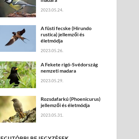
2023.05.24.
A füsti fecske (Hirundo
rustica) jellemzői és
életmódja
2023.05.26.
A Fekete rigó-Svédország
nemzeti madara
2023.05.29.
Rozsdafarkú (Phoenicurus)
jellemzői és életmódja
2023.05.31.
LEGUTÓBBI BEJEGYZÉSEK