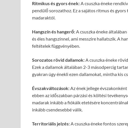
Ritmikus és gyors ének:
A csuszka éneke rendkívü
pendülő sorozathoz. Ez a sajátos ritmus és gyor
madaraktól.
Hangszín és hangerő:
A csuszka éneke általában 
és éles hangszínnel, ami messzire hallatszik. A ha
feltételek függvényében.
Sorozatos rövid dallamok:
A csuszka éneke rövid,
Ezek a dallamok általában 2-3 másodpercig tartan
gyakran úgy énekli ezen dallamokat, mintha kis c
Évszakváltozások:
Az ének jellege évszakonként v
ebben az időszakban párzási és költési tevékenysé
madarak inkább a fiókáik etetésére koncentrálnak.
inkább csendesebbé válik.
Territoriális jelzés:
A csuszka éneke fontos szerep