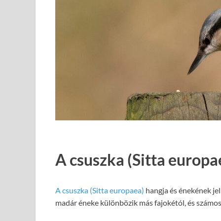
A csuszka (Sitta europa
A csuszka (Sitta europaea)
hangja és énekének jel
madár éneke különbözik más fajokétól, és számos