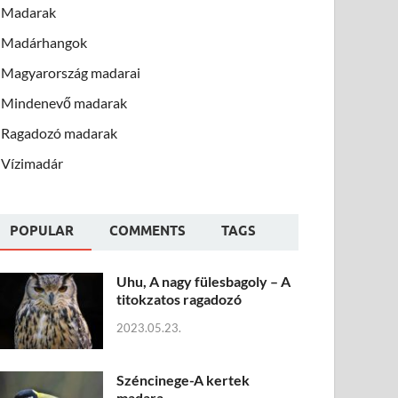
Madarak
Madárhangok
Magyarország madarai
Mindenevő madarak
Ragadozó madarak
Vízimadár
POPULAR
COMMENTS
TAGS
Uhu, A nagy fülesbagoly – A
titokzatos ragadozó
2023.05.23.
Széncinege-A kertek
madara