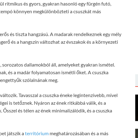
l ritmikus és gyors, gyakran hasonló egy fürgén futó,
s tempó könnyen megkülönbözteti a csuszkát más
erős és tiszta hangzású. A madarak rendelkeznek egy mély
ngerő és a hangszín változhat az évszakok és a környezeti
 sorozatos dallamokból áll, amelyeket gyakran ismétel.
ak, és a madár folyamatosan ismétli őket. A csuszka
sengettyűk szólalnának meg.
áltozik. Tavasszal a csuszka éneke legintenzívebb, mivel
gei is tetőznek. Nyáron az ének ritkábbá válik, és a
 Ősszel és télen az ének minimalizálódik, és a csuszka
et játszik a
territórium
meghatározásában és a más