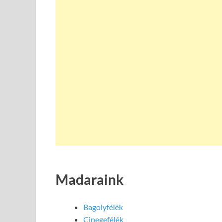
Madaraink
Bagolyfélék
Cinegefélék