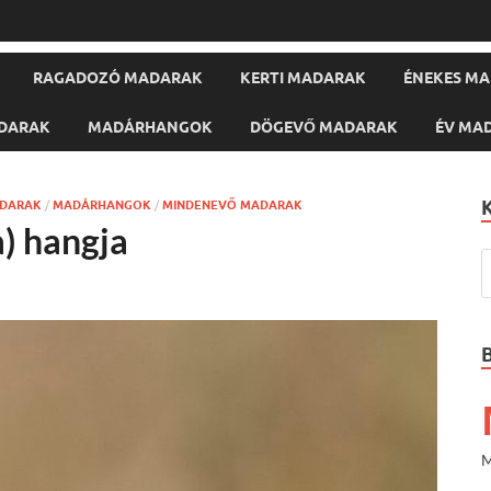
RAGADOZÓ MADARAK
KERTI MADARAK
ÉNEKES M
DARAK
MADÁRHANGOK
DÖGEVŐ MADARAK
ÉV MA
DARAK
/
MADÁRHANGOK
/
MINDENEVŐ MADARAK
a) hangja
M