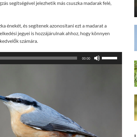
ás segítségével jelezhetik más csuszka madarak felé,
ka énekét, és segítenek azonosítani ezt a madarat a
elkedési jegyei is hozzájárulnak ahhoz, hogy könnyen
tkedvelők számára.
A
00:00
hangerő
növeléséhez,
illetőleg
csökkentéséhez
a
Fel/Le
billentyűket
kell
használni.