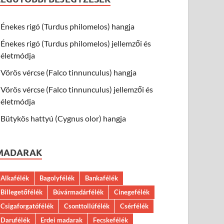
Énekes rigó (Turdus philomelos) hangja
Énekes rigó (Turdus philomelos) jellemzői és
életmódja
Vörös vércse (Falco tinnunculus) hangja
Vörös vércse (Falco tinnunculus) jellemzői és
életmódja
Bütykös hattyú (Cygnus olor) hangja
MADARAK
Alkafélék
Bagolyfélék
Bankafélék
Billegetőfélék
Búvármadárfélék
Cinegefélék
Csigaforgatófélék
Csonttollúfélék
Csérfélék
Darufélék
Erdei madarak
Fecskefélék