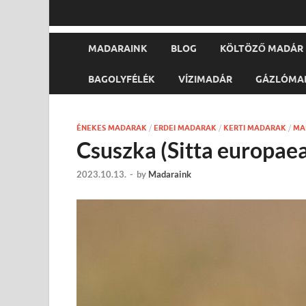
MADARAINK
BLOG
KÖLTÖZŐ MADÁR
BAGOLYFÉLÉK
VÍZIMADÁR
GÁZLÓMA
ÉNEKES MADARAK
/
ERDEI MADARAK
/
KERTI MADARAK
/
MA
Csuszka (Sitta europae
2023.10.13.
-
by
Madaraink