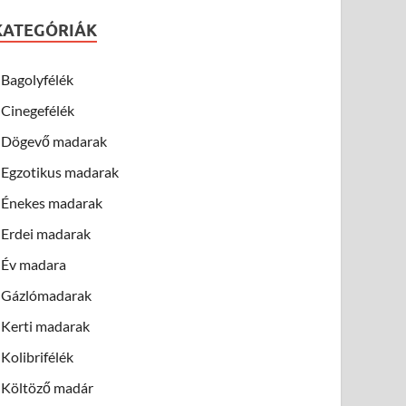
KATEGÓRIÁK
Bagolyfélék
Cinegefélék
Dögevő madarak
Egzotikus madarak
Énekes madarak
Erdei madarak
Év madara
Gázlómadarak
Kerti madarak
Kolibrifélék
Költöző madár