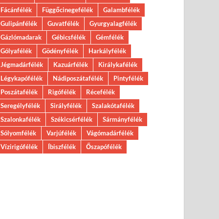
Fácánfélék
Függőcinegefélék
Galambfélék
Gulipánfélék
Guvatfélék
Gyurgyalagfélék
Gázlómadarak
Gébicsfélék
Gémfélék
Gólyafélék
Gödényfélék
Harkályfélék
Jégmadárfélék
Kazuárfélék
Királykafélék
Légykapófélék
Nádiposzátafélék
Pintyfélék
Poszátafélék
Rigófélék
Récefélék
Seregélyfélék
Sirályfélék
Szalakótafélék
Szalonkafélék
Székicsérfélék
Sármányfélék
Sólyomfélék
Varjúfélék
Vágómadárfélék
Vízirigófélék
Íbiszfélék
Őszapófélék