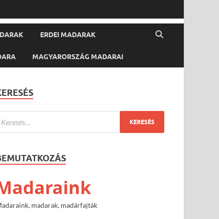
ADARAK
ERDEI MADARAK
DARA
MAGYARORSZÁG MADARAI
KERESÉS
BEMUTATKOZÁS
Madaraink
adaraink, madarak, madárfajták