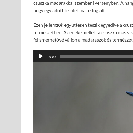
csuszka madarakkal szembeni versenyben. A hangz
hogy egy adott terület már elfoglalt.
Ezen jellemzők együttesen teszik egyedivé a csusz
természetben. Az éneke mellett a csuszka más vis
felismerhetővé váljon a madarászok és természe
Audió
00:00
lejátszó