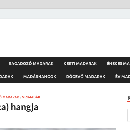
RAGADOZÓ MADARAK
KERTI MADARAK
ÉNEKES M
DARAK
MADÁRHANGOK
DÖGEVŐ MADARAK
ÉV MA
Ő MADARAK
/
VÍZIMADÁR
ca) hangja