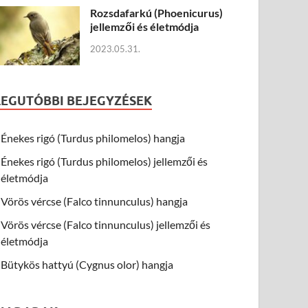
Rozsdafarkú (Phoenicurus)
jellemzői és életmódja
2023.05.31.
LEGUTÓBBI BEJEGYZÉSEK
Énekes rigó (Turdus philomelos) hangja
Énekes rigó (Turdus philomelos) jellemzői és
életmódja
Vörös vércse (Falco tinnunculus) hangja
Vörös vércse (Falco tinnunculus) jellemzői és
életmódja
Bütykös hattyú (Cygnus olor) hangja