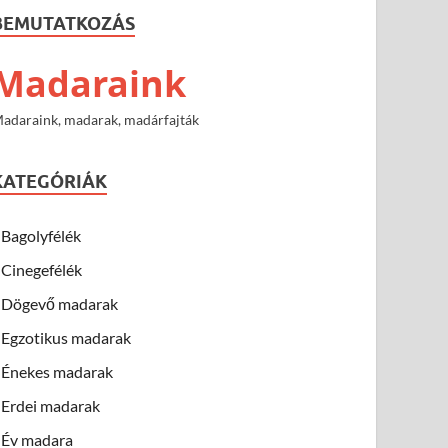
BEMUTATKOZÁS
Madaraink
adaraink, madarak, madárfajták
KATEGÓRIÁK
Bagolyfélék
Cinegefélék
Dögevő madarak
Egzotikus madarak
Énekes madarak
Erdei madarak
Év madara