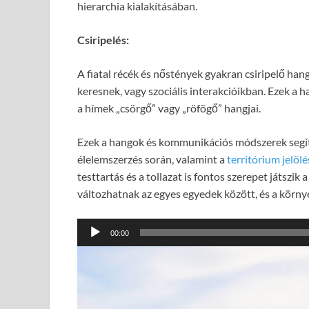
hierarchia kialakításában.
Csiripelés:
A fiatal récék és nőstények gyakran csiripelő ha
keresnek, vagy szociális interakcióikban. Ezek a
a hímek „csörgő” vagy „röfögő” hangjai.
Ezek a hangok és kommunikációs módszerek segítik
élelemszerzés során, valamint a
territórium jelölé
testtartás és a tollazat is fontos szerepet játsz
változhatnak az egyes egyedek között, és a körny
Audió
00:00
lejátszó