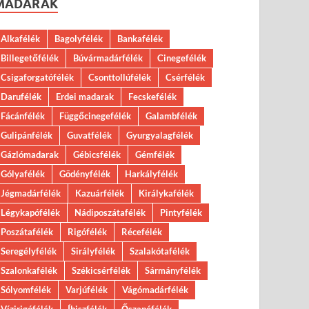
MADARAK
Alkafélék
Bagolyfélék
Bankafélék
Billegetőfélék
Búvármadárfélék
Cinegefélék
Csigaforgatófélék
Csonttollúfélék
Csérfélék
Darufélék
Erdei madarak
Fecskefélék
Fácánfélék
Függőcinegefélék
Galambfélék
Gulipánfélék
Guvatfélék
Gyurgyalagfélék
Gázlómadarak
Gébicsfélék
Gémfélék
Gólyafélék
Gödényfélék
Harkályfélék
Jégmadárfélék
Kazuárfélék
Királykafélék
Légykapófélék
Nádiposzátafélék
Pintyfélék
Poszátafélék
Rigófélék
Récefélék
Seregélyfélék
Sirályfélék
Szalakótafélék
Szalonkafélék
Székicsérfélék
Sármányfélék
Sólyomfélék
Varjúfélék
Vágómadárfélék