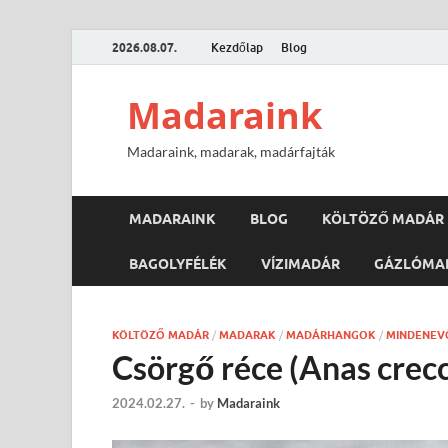
2026.08.07.
Kezdőlap
Blog
Madaraink
Madaraink, madarak, madárfajták
MADARAINK
BLOG
KÖLTÖZŐ MADÁR
BAGOLYFÉLÉK
VÍZIMADÁR
GÁZLÓMA
KÖLTÖZŐ MADÁR
/
MADARAK
/
MADÁRHANGOK
/
MINDENEV
Csörgő réce (Anas crec
2024.02.27.
-
by
Madaraink