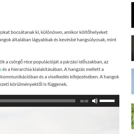
ngokat bocsátanak ki, különösen, amikor költőhelyeket
 hangok általában lágyabbak és kevésbé hangsúlyosak, mint
 a csörgő réce populációját a párzási időszakban, az
s
és a hierarchia kialakításában. A hangzás mellett a
ik a kommunikációban és a viselkedés kifejezésében. A hangok
ezeti körülményektől is függenek.
A
00:00
hangerő
növeléséhez,
illetőleg
csökkentéséhez