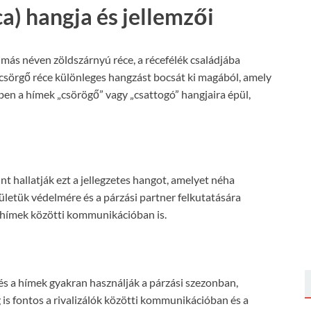
a) hangja és jellemzői
más néven zöldszárnyú réce, a récefélék családjába
ím csörgő réce különleges hangzást bocsát ki magából, amely
zben a hímek „csörögő” vagy „csattogó” hangjaira épül,
nt hallatják ezt a jellegzetes hangot, amelyet néha
ületük védelmére és a párzási partner felkutatására
ó hímek közötti kommunikációban is.
s a hímek gyakran használják a párzási szezonban,
 is fontos a rivalizálók közötti kommunikációban és a