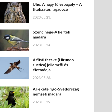
Uhu, A nagy fülesbagoly – A
titokzatos ragadozó
2023.05.23.
Széncinege-A kertek
madara
2023.05.24.
A füsti fecske (Hirundo
rustica) jellemzői és
életmódja
2023.05.26.
A Fekete rigó-Svédország
nemzeti madara
2023.05.29.