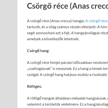
Csörgő réce (Anas crecc
A csörgő réce (Anas crecca) hangja:
A csörgő réce
tartozik, és a világ számos részén elterjedt. A h
segít azonosítani ezt a fajt. A hangzásviláguk rés
amelyek a következők lehetnek:
Csörgő hang:
A csörgő réce hímjei párzási időszakban rendszeri
„csattogásnak” is neveznek. Ez a hang a hímek ter
szolgál. A csörgő hang hatásos eszköz a rivalizál
Röfögés:
A röfögő hangok általában mélyebb hangzásúak, é
valamint a területük védelmére. Ez a hangzásvilág