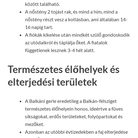
között található.
A nőstény 2 tojást rak, és mind a hím, mind a
nőstény részt vesz a kotlásban, ami általában 14-
16 napig tart.
A fiókák kikelése után mindkét szülő gondoskodik
az utódaikról és táplálja őket. A fiatalok
függetlenek lesznek 3-4 hét alatt.
Természetes élőhelyek és
elterjedési területek
A Balkáni gerle eredetileg a Balkán-félsziget
természetes élőhelyein honos, ideértve a füves
síkságokat, erdős területeket, folyópartokat és
mezőket.
Azonban az utóbbi évtizedekben a faj elterjedése