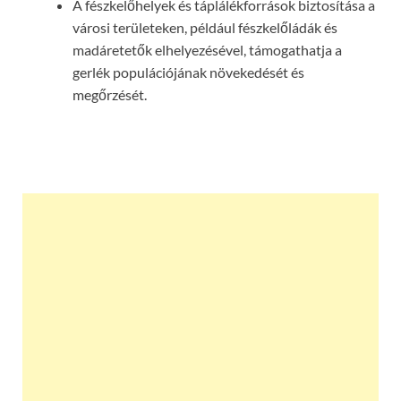
A fészkelőhelyek és táplálékforrások biztosítása a
városi területeken, például fészkelőládák és
madáretetők elhelyezésével, támogathatja a
gerlék populációjának növekedését és
megőrzését.