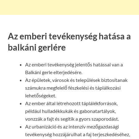
Az emberi tevékenység hatása a
balkáni gerlére
Az emberi tevékenység jelentős hatással van a
Balkáni gerle elterjedésére.
Az épületek, városok és települések biztosítanak
számukra megfelelő fészkelési és táplálkozási
lehetőségeket.
Az ember által létrehozott táplálékforrások,
például hulladékkukák és gabonatartályok,
vonzzák a fajt és segítik a gyors szaporodást.
Az urbanizáció és az intenzív mezőgazdasági
tevékenység hozzájárulhat a faj terjeszkedéséhez,