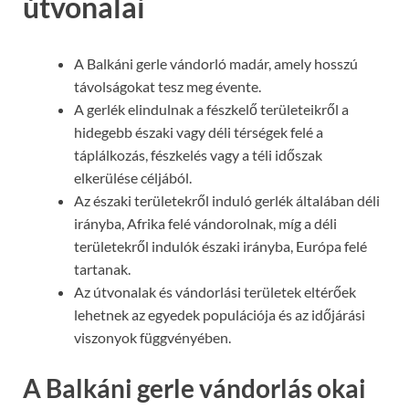
útvonalai
A Balkáni gerle vándorló madár, amely hosszú
távolságokat tesz meg évente.
A gerlék elindulnak a fészkelő területeikről a
hidegebb északi vagy déli térségek felé a
táplálkozás, fészkelés vagy a téli időszak
elkerülése céljából.
Az északi területekről induló gerlék általában déli
irányba, Afrika felé vándorolnak, míg a déli
területekről indulók északi irányba, Európa felé
tartanak.
Az útvonalak és vándorlási területek eltérőek
lehetnek az egyedek populációja és az időjárási
viszonyok függvényében.
A Balkáni gerle vándorlás okai