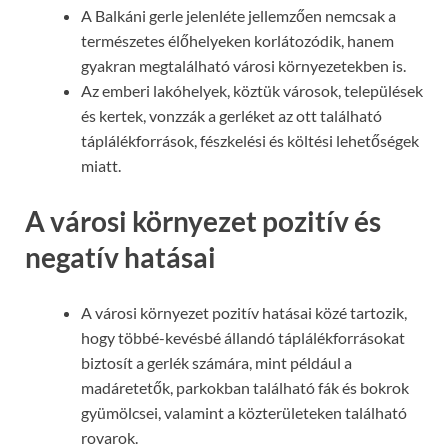
A Balkáni gerle jelenléte jellemzően nemcsak a
természetes élőhelyeken korlátozódik, hanem
gyakran megtalálható városi környezetekben is.
Az emberi lakóhelyek, köztük városok, települések
és kertek, vonzzák a gerléket az ott található
táplálékforrások, fészkelési és költési lehetőségek
miatt.
A városi környezet pozitív és
negatív hatásai
A városi környezet pozitív hatásai közé tartozik,
hogy többé-kevésbé állandó táplálékforrásokat
biztosít a gerlék számára, mint például a
madáretetők, parkokban található fák és bokrok
gyümölcsei, valamint a közterületeken található
rovarok.