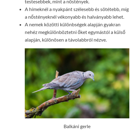
testesebbek, mint a nőstények.
A hímeknél a nyakpánt szélesebb és sötétebb, míg
a nőstényeknél vékonyabb és halványabb lehet.
A nemek közötti különbségek alapján gyakran
nehéz megkülönböztetni őket egymástól a külső
alapján, különösen a távolabbról nézve.
Balkáni gerle