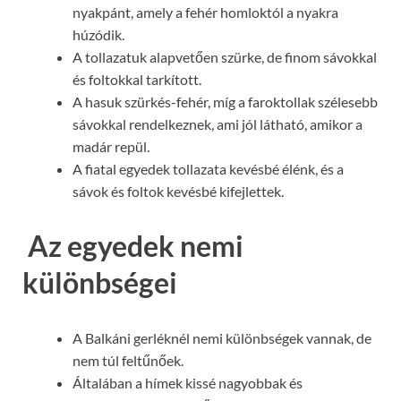
nyakpánt, amely a fehér homloktól a nyakra
húzódik.
A tollazatuk alapvetően szürke, de finom sávokkal
és foltokkal tarkított.
A hasuk szürkés-fehér, míg a faroktollak szélesebb
sávokkal rendelkeznek, ami jól látható, amikor a
madár repül.
A fiatal egyedek tollazata kevésbé élénk, és a
sávok és foltok kevésbé kifejlettek.
Az egyedek nemi
különbségei
A Balkáni gerléknél nemi különbségek vannak, de
nem túl feltűnőek.
Általában a hímek kissé nagyobbak és