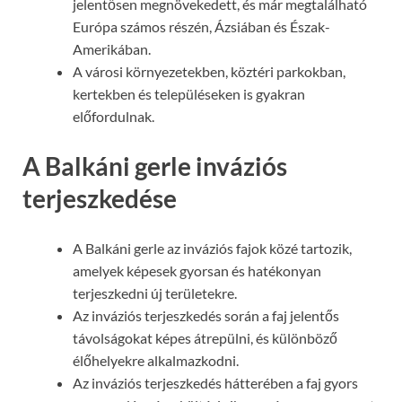
jelentősen megnövekedett, és már megtalálható
Európa számos részén, Ázsiában és Észak-
Amerikában.
A városi környezetekben, köztéri parkokban,
kertekben és településeken is gyakran
előfordulnak.
A Balkáni gerle inváziós
terjeszkedése
A Balkáni gerle az inváziós fajok közé tartozik,
amelyek képesek gyorsan és hatékonyan
terjeszkedni új területekre.
Az inváziós terjeszkedés során a faj jelentős
távolságokat képes átrepülni, és különböző
élőhelyekre alkalmazkodni.
Az inváziós terjeszkedés hátterében a faj gyors