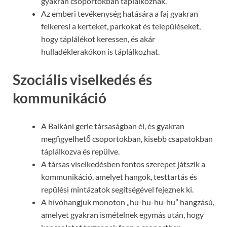
gyakran csoportokban táplálkoznak.
Az emberi tevékenység hatására a faj gyakran
felkeresi a kerteket, parkokat és településeket,
hogy táplálékot keressen, és akár
hulladéklerakókon is táplálkozhat.
Szociális viselkedés és
kommunikáció
A Balkáni gerle társaságban él, és gyakran
megfigyelhető csoportokban, kisebb csapatokban
táplálkozva és repülve.
A társas viselkedésben fontos szerepet játszik a
kommunikáció, amelyet hangok, testtartás és
repülési mintázatok segítségével fejeznek ki.
A hívóhangjuk monoton „hu-hu-hu-hu” hangzású,
amelyet gyakran ismételnek egymás után, hogy