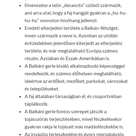
Elnevezése a latin „decaocto” szóból származik,
ami arra utal, hogy a faj hangját gyakran a „hu-hu-
hu-hu” monoton hívóhang jellemzi.
Eredeti elterjedési területe a Balkán-félsziget,
innen származik a neve is. Azonban az utóbbi
évtizedekben jelentősen kiterjedt az elterjedési
területe, és már megtalálható Európa számos
részén, Ázsiában és Észak-Amerikában is.
A Balkáni gerle kiváló alkalmazkodó képességgel
rendelkezik, és számos élőhelyen megtalálható,
ideértve az erdőket, mezőket, parkokat, városokat
és településeket.
A faj általában társaságban él, és csoportokban
táplálkozik.
A Balkáni gerle fontos szerepet játszik a
tojásszórás terjesztésében, mivel fészkelésekor
gyakran rakja le tojásait más madásfészkekbe is.
Az inváziós terjeszkedése és gyors reprodukciós