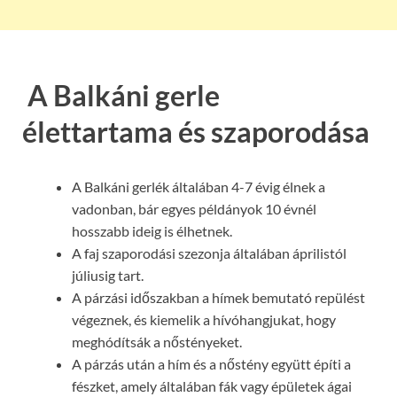
A Balkáni gerle
élettartama és szaporodása
A Balkáni gerlék általában 4-7 évig élnek a
vadonban, bár egyes példányok 10 évnél
hosszabb ideig is élhetnek.
A faj szaporodási szezonja általában áprilistól
júliusig tart.
A párzási időszakban a hímek bemutató repülést
végeznek, és kiemelik a hívóhangjukat, hogy
meghódítsák a nőstényeket.
A párzás után a hím és a nőstény együtt építi a
fészket, amely általában fák vagy épületek ágai