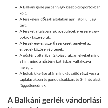
A Balkáni gerle párban vagy kisebb csoportokban
költ.
A fészkelési időszak általában áprilistól júliusig
tart.
A fészket általában fákra, épületek ereszére vagy
bokrok közé építik.
A fészek egy egyszerű szerkezet, amelyet az
egyedek közösen építenek.
A nőstény általában 2 tojást rak, amelyeket mind
a hím, mind a nőstény kotlásban váltakozva
melegít.
A fiókák kikelése után mindkét szülő részt vesz a
táplálásukban és gondozásukban, és 3-4 hét alatt
függetlenednek.
A Balkáni gerlék vándorlási