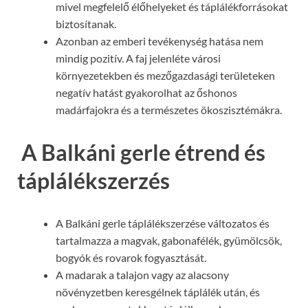
mivel megfelelő élőhelyeket és táplálékforrásokat
biztosítanak.
Azonban az emberi tevékenység hatása nem
mindig pozitív. A faj jelenléte városi
környezetekben és mezőgazdasági területeken
negatív hatást gyakorolhat az őshonos
madárfajokra és a természetes ökoszisztémákra.
A Balkáni gerle étrend és
táplálékszerzés
A Balkáni gerle táplálékszerzése változatos és
tartalmazza a magvak, gabonafélék, gyümölcsök,
bogyók és rovarok fogyasztását.
A madarak a talajon vagy az alacsony
növényzetben keresgélnek táplálék után, és