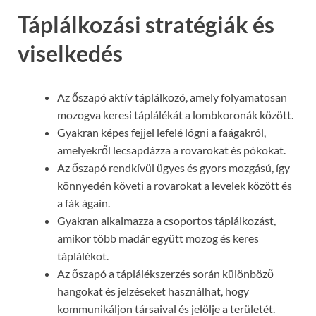
Táplálkozási stratégiák és
viselkedés
Az őszapó aktív táplálkozó, amely folyamatosan
mozogva keresi táplálékát a lombkoronák között.
Gyakran képes fejjel lefelé lógni a faágakról,
amelyekről lecsapdázza a rovarokat és pókokat.
Az őszapó rendkívül ügyes és gyors mozgású, így
könnyedén követi a rovarokat a levelek között és
a fák ágain.
Gyakran alkalmazza a csoportos táplálkozást,
amikor több madár együtt mozog és keres
táplálékot.
Az őszapó a táplálékszerzés során különböző
hangokat és jelzéseket használhat, hogy
kommunikáljon társaival és jelölje a területét.