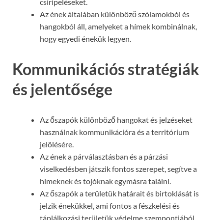
csiripeléseket.
Az ének általában különböző szólamokból és
hangokból áll, amelyeket a hímek kombinálnak,
hogy egyedi énekük legyen.
Kommunikációs stratégiák
és jelentősége
Az őszapók különböző hangokat és jelzéseket
használnak kommunikációra és a territórium
jelölésére.
Az ének a párválasztásban és a párzási
viselkedésben játszik fontos szerepet, segítve a
hímeknek és tojóknak egymásra találni.
Az őszapók a területük határait és birtoklását is
jelzik énekükkel, ami fontos a fészkelési és
táplálkozási területük védelme szempontjából.