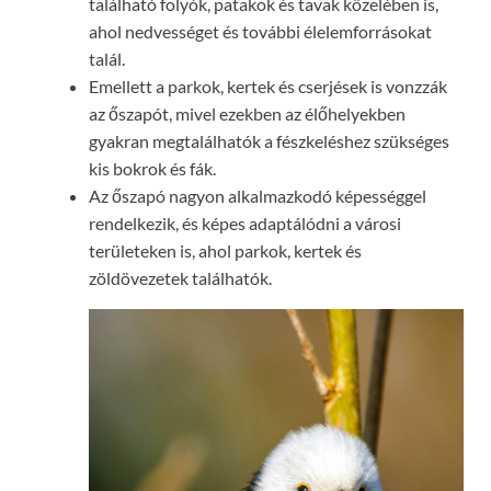
található folyók, patakok és tavak közelében is,
ahol nedvességet és további élelemforrásokat
talál.
Emellett a parkok, kertek és cserjések is vonzzák
az őszapót, mivel ezekben az élőhelyekben
gyakran megtalálhatók a fészkeléshez szükséges
kis bokrok és fák.
Az őszapó nagyon alkalmazkodó képességgel
rendelkezik, és képes adaptálódni a városi
területeken is, ahol parkok, kertek és
zöldövezetek találhatók.