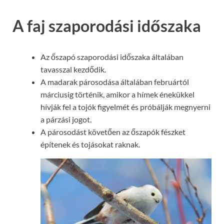
A faj szaporodási időszaka
Az őszapó szaporodási időszaka általában
tavasszal kezdődik.
A madarak párosodása általában februártól
márciusig történik, amikor a hímek énekükkel
hívják fel a tojók figyelmét és próbálják megnyerni
a párzási jogot.
A párosodást követően az őszapók fészket
építenek és tojásokat raknak.