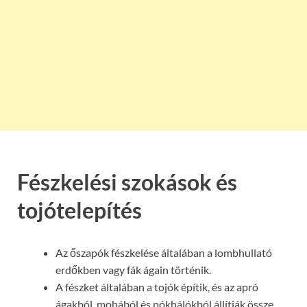
Fészkelési szokások és
tojótelepítés
Az őszapók fészkelése általában a lombhullató
erdőkben vagy fák ágain történik.
A fészket általában a tojók építik, és az apró
ágakból, mohából és pókhálókból állítják össze.