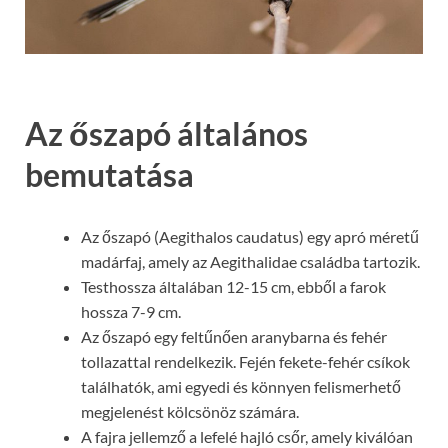
Az őszapó általános
bemutatása
Az őszapó (Aegithalos caudatus) egy apró méretű
madárfaj, amely az Aegithalidae családba tartozik.
Testhossza általában 12-15 cm, ebből a farok
hossza 7-9 cm.
Az őszapó egy feltűnően aranybarna és fehér
tollazattal rendelkezik. Fején fekete-fehér csíkok
találhatók, ami egyedi és könnyen felismerhető
megjelenést kölcsönöz számára.
A fajra jellemző a lefelé hajló csőr, amely kiválóan