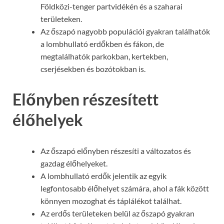
Földközi-tenger partvidékén és a szaharai
területeken.
Az őszapó nagyobb populációi gyakran találhatók
a lombhullató erdőkben és fákon, de
megtalálhatók parkokban, kertekben,
cserjésekben és bozótokban is.
Előnyben részesített
élőhelyek
Az őszapó előnyben részesíti a változatos és
gazdag élőhelyeket.
A lombhullató erdők jelentik az egyik
legfontosabb élőhelyet számára, ahol a fák között
könnyen mozoghat és táplálékot találhat.
Az erdős területeken belül az őszapó gyakran