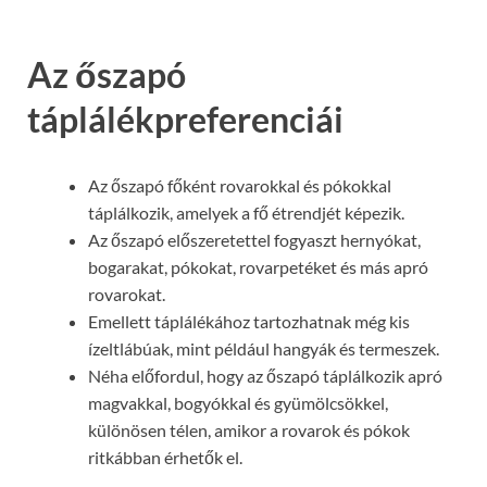
Az őszapó
táplálékpreferenciái
Az őszapó főként rovarokkal és pókokkal
táplálkozik, amelyek a fő étrendjét képezik.
Az őszapó előszeretettel fogyaszt hernyókat,
bogarakat, pókokat, rovarpetéket és más apró
rovarokat.
Emellett táplálékához tartozhatnak még kis
ízeltlábúak, mint például hangyák és termeszek.
Néha előfordul, hogy az őszapó táplálkozik apró
magvakkal, bogyókkal és gyümölcsökkel,
különösen télen, amikor a rovarok és pókok
ritkábban érhetők el.