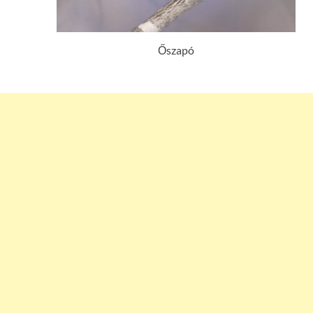
Őszapó