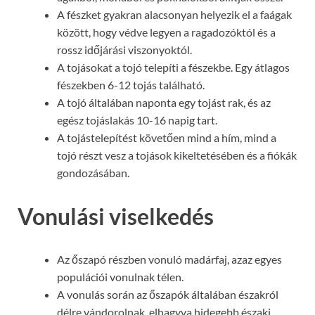
A fészket gyakran alacsonyan helyezik el a faágak
között, hogy védve legyen a ragadozóktól és a
rossz időjárási viszonyoktól.
A tojásokat a tojó telepíti a fészekbe. Egy átlagos
fészekben 6-12 tojás található.
A tojó általában naponta egy tojást rak, és az
egész tojáslakás 10-16 napig tart.
A tojástelepítést követően mind a hím, mind a
tojó részt vesz a tojások kikeltetésében és a fiókák
gondozásában.
Vonulási viselkedés
Az őszapó részben vonuló madárfaj, azaz egyes
populációi vonulnak télen.
A vonulás során az őszapók általában északról
délre vándorolnak, elhagyva hidegebb északi