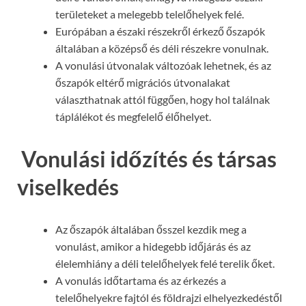
területeket a melegebb telelőhelyek felé.
Európában a északi részekről érkező őszapók
általában a középső és déli részekre vonulnak.
A vonulási útvonalak változóak lehetnek, és az
őszapók eltérő migrációs útvonalakat
választhatnak attól függően, hogy hol találnak
táplálékot és megfelelő élőhelyet.
Vonulási időzítés és társas
viselkedés
Az őszapók általában ősszel kezdik meg a
vonulást, amikor a hidegebb időjárás és az
élelemhiány a déli telelőhelyek felé terelik őket.
A vonulás időtartama és az érkezés a
telelőhelyekre fajtól és földrajzi elhelyezkedéstől