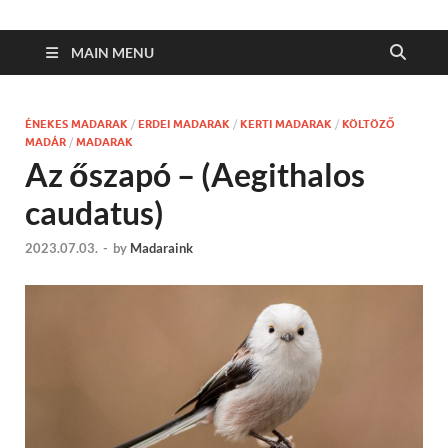
MAIN MENU
ÉNEKES MADARAK
/
ERDEI MADARAK
/
KERTI MADARAK
/
KÖLTÖZŐ
MADÁR
/
MADARAK
Az őszapó – (Aegithalos
caudatus)
2023.07.03.
-
by
Madaraink