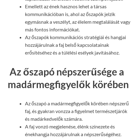
Emellett az ének hasznos lehet a társas
kommunikációban is, ahol az őszapók jelzik
egymásnak a veszélyt, az élelem megtalálását vagy
más fontos információkat.
Az őszapók kommunikációs stratégiái és hangjai
hozzájárulnak a faj belső kapcsolatainak
erősítéséhez és a túlélési esélyek javításához.
Az őszapó népszerűsége a
madármegfigyelők körében
Az őszapó a madármegfigyelők körében népszerű
faj, és gyakran vonzza a figyelmet természetjárók
és madárkedvelők számára.
A faj vonzó megjelenése, élénk színezete és
énekhangja hozzájárulnak a népszerűségéhez.