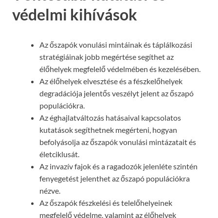
védelmi kihívások
Az őszapók vonulási mintáinak és táplálkozási
stratégiáinak jobb megértése segíthet az
élőhelyek megfelelő védelmében és kezelésében.
Az élőhelyek elvesztése és a fészkelőhelyek
degradációja jelentős veszélyt jelent az őszapó
populációkra.
Az éghajlatváltozás hatásaival kapcsolatos
kutatások segíthetnek megérteni, hogyan
befolyásolja az őszapók vonulási mintázatait és
életciklusát.
Az invazív fajok és a ragadozók jelenléte szintén
fenyegetést jelenthet az őszapó populációkra
nézve.
Az őszapók fészkelési és telelőhelyeinek
megfelelő védelme, valamint az élőhelyek