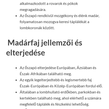
alkalmazkodott a rovarok és pókok
megragadására.
Az őszapó rendkívül mozgékony és élénk madár,
folyamatosan mozogva keresi táplálékát a
lombkoronák között.
Madárfaj jellemzői és
elterjedése
Az őszapó elterjedése Európában, Ázsiában és
Észak-Afrikában található meg.
Az egyik legelterjedtebb és legismertebb faj
Észak-Európában és Közép-Európában fordul elő.
Általában a lombhullató erdőkben, parkokban és
kertekben található meg, ahol elérhető a számára
megfelelő táplálék és fészkelési lehetőség.