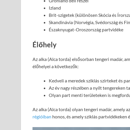
Grönland déli részei
Izland
Brit-szigetek (különösen Skócia és Írorsz
Skandinávia (Norvégia, Svédország és Fi
Északnyugat-Oroszország partvidéke
Élőhely
Az alka (Alca torda) elsősorban tengeri madár, am
élőhelyei a következők:
Kedveli a meredek sziklás szirteket és pa
Az év nagy részében a nyílt tengereken ta
Olyan part menti területeken is megfordul
Az alka (Alca torda) olyan tengeri madár, amely a
régióiban
honos, és amely sziklás partvidékeken és