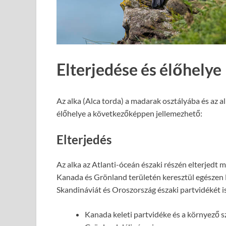
Elterjedése és élőhelye
Az alka (Alca torda) a madarak osztályába és az alk
élőhelye a következőképpen jellemezhető:
Elterjedés
Az alka az Atlanti-óceán északi részén elterjedt 
Kanada és Grönland területén keresztül egészen Eu
Skandináviát és Oroszország északi partvidékét is
Kanada keleti partvidéke és a környező s