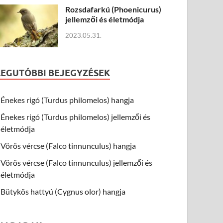
Rozsdafarkú (Phoenicurus)
jellemzői és életmódja
2023.05.31.
LEGUTÓBBI BEJEGYZÉSEK
Énekes rigó (Turdus philomelos) hangja
Énekes rigó (Turdus philomelos) jellemzői és
életmódja
Vörös vércse (Falco tinnunculus) hangja
Vörös vércse (Falco tinnunculus) jellemzői és
életmódja
Bütykös hattyú (Cygnus olor) hangja