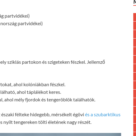
ág partvidékei)
nnország partvidékei)
ely sziklás partokon és szigeteken fészkel. Jellemző
rtokat, ahol kolóniákban fészkel.
lálható, ahol táplálékot keres.
, ahol mély fjordok és tengeröblök találhatók.
z északi félteke hidegebb, mérsékelt égövi
és a szubarktikus
 nyílt tengereken tölti életének nagy részét.