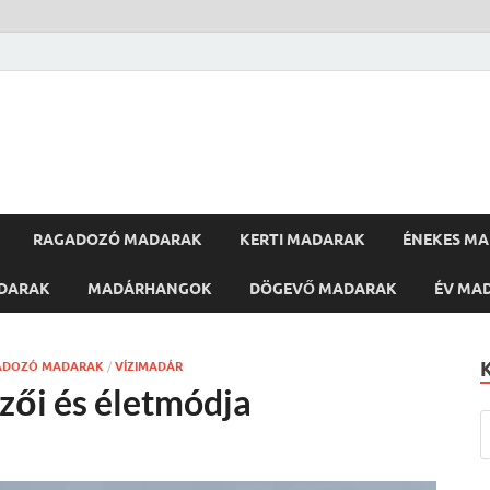
RAGADOZÓ MADARAK
KERTI MADARAK
ÉNEKES M
DARAK
MADÁRHANGOK
DÖGEVŐ MADARAK
ÉV MA
ADOZÓ MADARAK
/
VÍZIMADÁR
mzői és életmódja