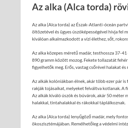
Az alka (Alca torda) rö
Az alka (Alca torda) az Észak-Atlanti-óceán partv
öltözetével és ügyes úszóképességével hívja fel m
kiválóan alkalmazkodott a vízi élethez, sőt, rokons
Az alka közepes méretű madár, testhossza 37-41 
890 gramm között mozog. Fekete tollazatát fehér f
figyelhetők meg. Erős, vastag csőrével halakat és 
Az alkák kolóniákban élnek, akár több ezer pár is
rakják tojásaikat, melyeket felváltva kotlanak. A
Az alkák kiváló úszók és búvárok, akár 50 méter m
halakkal, tintahalakkal és rákokkal táplálkoznak.
Az alka (Alca torda) lenyűgöző madár, mely fontos
ökoszisztémájában. Remélhetőleg a védelmi int