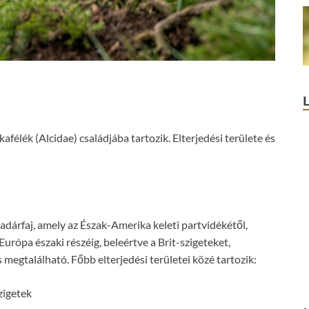
afélék (Alcidae) családjába tartozik. Elterjedési területe és
madárfaj, amely az Észak-Amerika keleti partvidékétől,
rópa északi részéig, beleértve a Brit-szigeteket,
 megtalálható. Főbb elterjedési területei közé tartozik:
zigetek