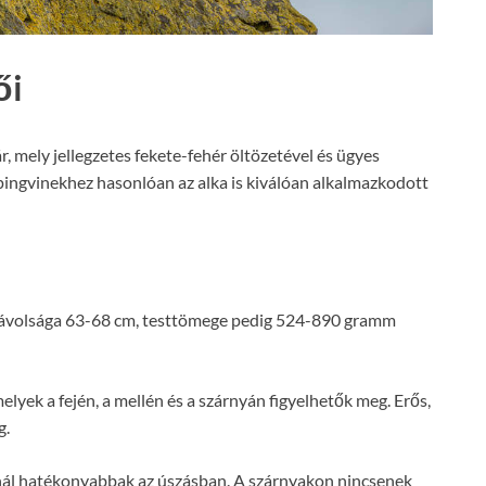
ői
, mely jellegzetes fekete-fehér öltözetével és ügyes
 pingvinekhez hasonlóan az alka is kiválóan alkalmazkodott
távolsága 63-68 cm, testtömege pedig 524-890 gramm
melyek a fején, a mellén és a szárnyán figyelhetők meg. Erős,
g.
nnál hatékonyabbak az úszásban. A szárnyakon nincsenek