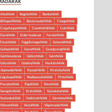
MADARAK
Alkafélék
Bagolyfélék
Bankafélék
Billegetőfélék
Búvármadárfélék
Cinegefélék
Csigaforgatófélék
Csonttollúfélék
Csérfélék
Darufélék
Erdei madarak
Fecskefélék
Fácánfélék
Függőcinegefélék
Galambfélék
Gulipánfélék
Guvatfélék
Gyurgyalagfélék
Gázlómadarak
Gébicsfélék
Gémfélék
Gólyafélék
Gödényfélék
Harkályfélék
Jégmadárfélék
Kazuárfélék
Királykafélék
Légykapófélék
Nádiposzátafélék
Pintyfélék
Poszátafélék
Rigófélék
Récefélék
Seregélyfélék
Sirályfélék
Szalakótafélék
Szalonkafélék
Székicsérfélék
Sármányfélék
Sólyomfélék
Varjúfélék
Vágómadárfélék