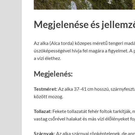
Megjelenése és jellemz
Az alka (Alca torda) közepes méretű tengeri madár
úszóképességével hívja fel magára a figyelmet. A
a vízi élethez.
Megjelenés:
Testméret:
Az alka 37-41 cm hosszú, szárnyfesz
között mozog.
Tollazat:
Fekete tollazatát fehér foltok tarkítják, 
vastag csőrével halakat és más vízi élőlényeket fo
Szárnyak:
Az alka szárnyai röpképtelenek, de a