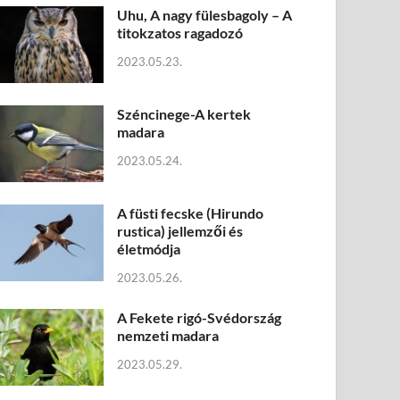
Uhu, A nagy fülesbagoly – A
titokzatos ragadozó
2023.05.23.
Széncinege-A kertek
madara
2023.05.24.
A füsti fecske (Hirundo
rustica) jellemzői és
életmódja
2023.05.26.
A Fekete rigó-Svédország
nemzeti madara
2023.05.29.