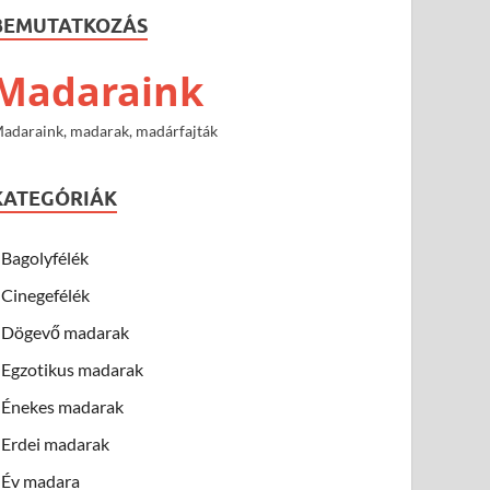
BEMUTATKOZÁS
Madaraink
adaraink, madarak, madárfajták
KATEGÓRIÁK
Bagolyfélék
Cinegefélék
Dögevő madarak
Egzotikus madarak
Énekes madarak
Erdei madarak
Év madara