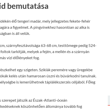
vid bemutatása
idékén élő tengeri madár, mely jellegzetes fekete-fehér
agára a figyelmet. A pingvinekhez hasonlóan az alka is
ágban is áll velük.
cm, szárnyfesztávolsága 63-68 cm, testtömege pedig 524-
oltok tarkítják, melyek a fején, a mellén és a szárnyán
más vízi élőlényeket fog.
 fészkelhet egy szigeten. Sziklák peremére vagy üregekbe
 fiókák kelés után hamarosan úszni és búvárkodni tanulnak.
élységbe is lemerülhetnek táplálékszerzés céljából. Főleg
 szerepet játszik az Észak-Atlanti-óceán
ézkedéseknek köszönhetően állománya tovább fog